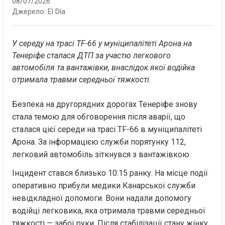
08/07/2026
Джерело:
El Día
У середу на трасі TF-66 у муніципалітеті Арона на 
Тенеріфе сталася ДТП за участю легкового 
автомобіля та вантажівки, внаслідок якої водійка 
отримала травми середньої тяжкості.
Безпека на другорядних дорогах Тенеріфе знову 
стала темою для обговорення після аварії, що 
сталася цієї середи на трасі TF-66 в муніципалітеті 
Арона. За інформацією служби порятунку 112, 
легковий автомобіль зіткнувся з вантажівкою.
Інцидент стався близько 10:15 ранку. На місце події 
оперативно прибули медики Канарської служби 
невідкладної допомоги. Вони надали допомогу 
водійці легковика, яка отримала травми середньої 
тяжкості — забої руки. Після стабілізації стану жінку 