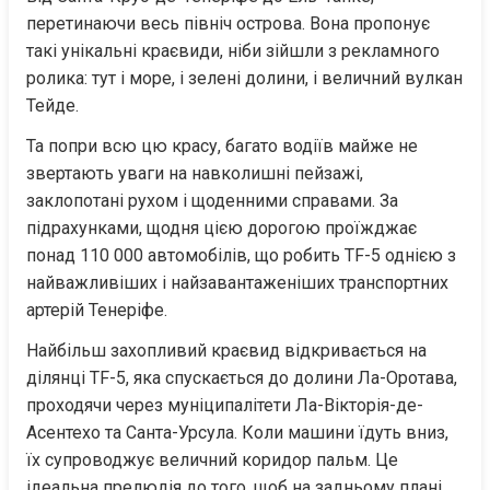
перетинаючи весь північ острова. Вона пропонує 
такі унікальні краєвиди, ніби зійшли з рекламного 
ролика: тут і море, і зелені долини, і величний вулкан 
Тейде.
Та попри всю цю красу, багато водіїв майже не 
звертають уваги на навколишні пейзажі, 
заклопотані рухом і щоденними справами. За 
підрахунками, щодня цією дорогою проїжджає 
понад 110 000 автомобілів, що робить TF-5 однією з 
найважливіших і найзавантаженіших транспортних 
артерій Тенеріфе.
Найбільш захопливий краєвид відкривається на 
ділянці TF-5, яка спускається до долини Ла-Оротава, 
проходячи через муніципалітети Ла-Вікторія-де-
Асентехо та Санта-Урсула. Коли машини їдуть вниз, 
їх супроводжує величний коридор пальм. Це 
ідеальна прелюдія до того, щоб на задньому плані 