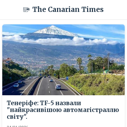
The Canarian Times
Тенеріфе: TF-5 назвали
"найкрасивішою автомагістраллю
світу".