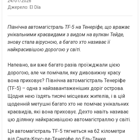
24/01/2026
Джерело:
El Día
Північна автомагістраль TF-5 на Тенеріфе, що вражає 
унікальними краєвидами з видом на вулкан Тейде, 
знову стала вірусною, а багато хто називає її 
найкрасивішою дорогою у світі.
Напевно, ви вже багато разів проїжджали цією 
дорогою, але чи помічали, яку дивовижну красу 
вона приховує? Північна автомагістраль Тенеріфе 
(TF-5) – одна з найзавантаженіших доріг острова. 
Щодня нею їздять тисячі місцевих жителів, і в цій 
щоденній метушні багато хто не помічає унікальних 
краєвидів, які вона приховує. Дехто навіть називає 
цю ділянку найкрасивішою автомагістраллю у світі.
Ця автомагістраль TF-5 тягнеться на 62 кілометри 
від Санта-Крус-де-Тенеріфе до Ель-Танке, 