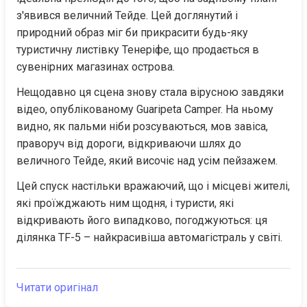
з'явився величний Тейде. Цей доглянутий і 
природний образ міг би прикрасити будь-яку 
туристичну листівку Тенеріфе, що продається в 
сувенірних магазинах острова.
Нещодавно ця сцена знову стала вірусною завдяки 
відео, опублікованому Guaripeta Camper. На ньому 
видно, як пальми ніби розсуваються, мов завіса, 
праворуч від дороги, відкриваючи шлях до 
величного Тейде, який височіє над усім пейзажем.
Цей спуск настільки вражаючий, що і місцеві жителі, 
які проїжджають ним щодня, і туристи, які 
відкривають його випадково, погоджуються: ця 
ділянка TF-5 – найкрасивіша автомагістраль у світі.
Читати оригінал