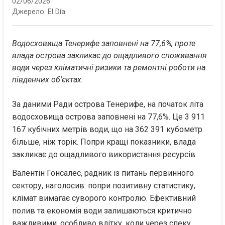
02/06/2026
Джерело:
El Día
Водосховища Тенерифе заповнені на 77,6%, проте 
влада острова закликає до ощадливого споживання 
води через кліматичні ризики та ремонтні роботи на 
південних об'єктах.
За даними Ради острова Тенерифе, на початок літа 
водосховища острова заповнені на 77,6%. Це 3 911 
167 кубічних метрів води, що на 362 391 кубометр 
більше, ніж торік. Попри кращі показники, влада 
закликає до ощадливого використання ресурсів.
Валентін Гонсалес, радник із питань первинного 
сектору, наголосив: попри позитивну статистику, 
клімат вимагає суворого контролю. Ефективний 
полив та економія води залишаються критично 
важливими, особливо влітку, коли через спеку 