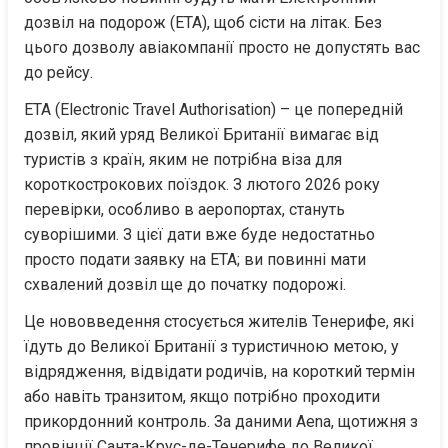
дозвіл на подорож (ETA), щоб сісти на літак. Без 
цього дозволу авіакомпанії просто не допустять вас 
до рейсу.
ETA (Electronic Travel Authorisation) – це попередній 
дозвіл, який уряд Великої Британії вимагає від 
туристів з країн, яким не потрібна віза для 
короткострокових поїздок. З лютого 2026 року 
перевірки, особливо в аеропортах, стануть 
суворішими. З цієї дати вже буде недостатньо 
просто подати заявку на ETA; ви повинні мати 
схвалений дозвіл ще до початку подорожі.
Це нововведення стосується жителів Тенерифе, які 
їдуть до Великої Британії з туристичною метою, у 
відрядження, відвідати родичів, на короткий термін 
або навіть транзитом, якщо потрібно проходити 
прикордонний контроль. За даними Aena, щотижня з 
провінції Санта-Крус-де-Тенерифе до Великої 