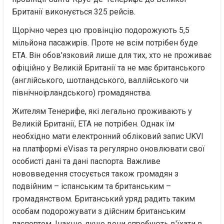
Британії виконується 325 рейсів.
Щорічно через цю провінцію подорожують 5,5 
мільйона пасажирів. Проте не всім потрібен буде 
ETA. Він обов'язковий лише для тих, хто не проживає 
офіційно у Великій Британії та не має британського 
(англійського, шотландського, валлійського чи 
північноірландського) громадянства.
Жителям Тенерифе, які легально проживають у 
Великій Британії, ETA не потрібен. Однак їм 
необхідно мати електронний обліковий запис UKVI 
на платформі eVisas та регулярно оновлювати свої 
особисті дані та дані паспорта. Важливе 
нововведення стосується також громадян з 
подвійним – іспанським та британським – 
громадянством. Британський уряд радить таким 
особам подорожувати з дійсним британським 
паспортом. Інакше, якщо вони спробують в'їхати в 