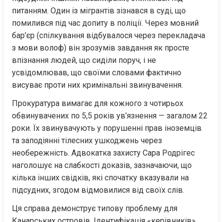
питанням. Один із мігрантів зізнався в суді, що 
помилився під час допиту в поліції. Через мовний 
бар’єр (спілкування відбувалося через перекладача 
з мови волоф) він зрозумів завдання як просте 
впізнання людей, що сиділи поруч, і не 
усвідомлював, що своїми словами фактично 
висуває проти них кримінальні звинувачення.
Прокуратура вимагає для кожного з чотирьох 
обвинувачених по 5,5 років ув’язнення — загалом 22 
роки. Їх звинувачують у порушенні прав іноземців 
та заподіянні тілесних ушкоджень через 
необережність. Адвокатка захисту Сара Родрігес 
наголошує на слабкості доказів, зазначаючи, що 
кілька інших свідків, які спочатку вказували на 
підсудних, згодом відмовилися від своїх слів.
Ця справа демонструє типову проблему для 
Канарських островів. Ідентифікація «керівників» 