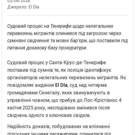
02/06/2026
Джерело:
El Día
Судовий процес на Тенерифе щодо нелегальних 
перевезень мігрантів опинився під загрозою через 
сумнівні свідчення та мовні бар’єри, що поставили під 
питання доказову базу прокуратури.
Судовий процес у Санта-Крус-де-Тенерифе 
поставив під сумнів те, як поліція ідентифікує 
організаторів нелегальних перевезень мігрантів. Як 
повідомляє видання 
El Día
, суд над чотирма 
громадянами Сенегалу, яких звинувачують в 
управлінні човном, що прибув до Лос-Крістіанос 4 
квітня 2025 року, несподівано змінився після 
свідчень одного з ключових свідків.
Надійність доказів, побудованих на впізнанні 
підсудних іншими пасажирами, опинилася під 