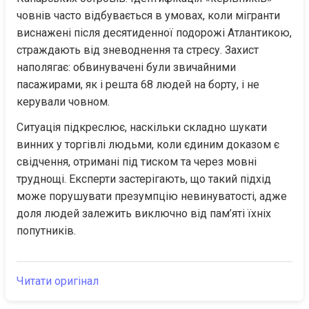
човнів часто відбувається в умовах, коли мігранти 
виснажені після десятиденної подорожі Атлантикою, 
страждають від зневоднення та стресу. Захист 
наполягає: обвинувачені були звичайними 
пасажирами, як і решта 68 людей на борту, і не 
керували човном.
Ситуація підкреслює, наскільки складно шукати 
винних у торгівлі людьми, коли єдиним доказом є 
свідчення, отримані під тиском та через мовні 
труднощі. Експерти застерігають, що такий підхід 
може порушувати презумпцію невинуватості, адже 
доля людей залежить виключно від пам’яті їхніх 
попутників.
Читати оригінал