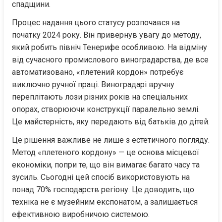
спадщини.
Процес надання цього статусу розпочався на 
початку 2024 року. Він привернув увагу до методу, 
який робить північ Тенерифе особливою. На відміну 
від сучасного промислового виноградарства, де все 
автоматизовано, «плетений кордон» потребує 
виключно ручної праці. Виноградарі вручну 
переплітають лози різних років на спеціальних 
опорах, створюючи конструкції паралельно землі. 
Це майстерність, яку передають від батьків до дітей.
Це рішення важливе не лише з естетичного погляду. 
Метод «плетеного кордону» — це основа місцевої 
економіки, попри те, що він вимагає багато часу та 
зусиль. Сьогодні цей спосіб використовують на 
понад 70% господарств регіону. Це доводить, що 
техніка не є музейним експонатом, а залишається 
ефективною виробничою системою.