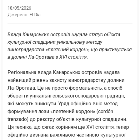
18/05/2026
Джерело:
El Día
Влада Канарських островів надала статус об'єкта 
культурної спадщини унікальному методу 
виноградарства «плетений кордон», що практикується 
в долині Ла-Оротава з XVI століття.
Регіональна влада Канарських островів надала 
найвищий рівень захисту виноградарству долини 
Ла-Оротава. Це не просто формальність, а спосіб 
зберегти унікальні сільськогосподарські традиції, 
які можуть зникнути. Уряд офіційно вніс метод 
формування лози «плетений кордон» (cordón 
trenzado) до реєстру об'єктів культурної спадщини. 
Ця техніка, що сягає корінням ще XVI століття, тепер 
офіційно визнана важливою частиною культурної 