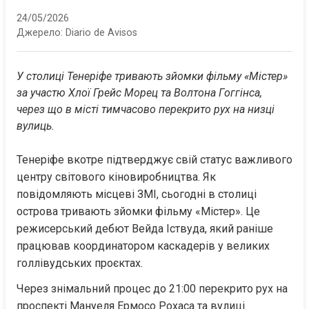
24/05/2026
Джерело:
Diario de Avisos
У столиці Тенеріфе тривають зйомки фільму «Містер» 
за участю Хлої Грейс Морец та Волтона Гоггінса, 
через що в місті тимчасово перекрито рух на низці 
вулиць.
Тенеріфе вкотре підтверджує свій статус важливого 
центру світового кіновиробництва. Як 
повідомляють місцеві ЗМІ, сьогодні в столиці 
острова тривають зйомки фільму «Містер». Це 
режисерський дебют Вейда Іствуда, який раніше 
працював координатором каскадерів у великих 
голлівудських проєктах.
Через знімальний процес до 21:00 перекрито рух на 
проспекті Мануеля Ермосо Рохаса та вулиці 