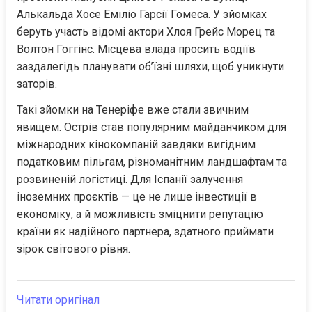
Алькальда Хосе Еміліо Гарсії Гомеса. У зйомках 
беруть участь відомі актори Хлоя Грейс Морец та 
Волтон Гоггінс. Місцева влада просить водіїв 
заздалегідь планувати об’їзні шляхи, щоб уникнути 
заторів.
Такі зйомки на Тенеріфе вже стали звичним 
явищем. Острів став популярним майданчиком для 
міжнародних кінокомпаній завдяки вигідним 
податковим пільгам, різноманітним ландшафтам та 
розвиненій логістиці. Для Іспанії залучення 
іноземних проєктів — це не лише інвестиції в 
економіку, а й можливість зміцнити репутацію 
країни як надійного партнера, здатного приймати 
зірок світового рівня.
Читати оригінал