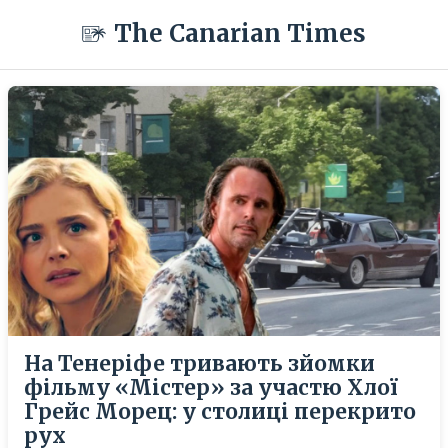
The Canarian Times
На Тенеріфе тривають зйомки
фільму «Містер» за участю Хлої
Грейс Морец: у столиці перекрито
рух