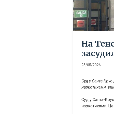
На Тен
засудил
25/05/2026
Суд у Санта-Крус-
наркотиками, викр
Суд у Санта-Крус
наркотиками. Це 