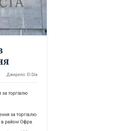
в
ня
Джерело:
El Día
 за торгівлю 
ення за торгівлю 
 в районі Офра.