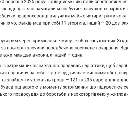
30 березня 2025 року. Поліцейські, які вели спостереження з
, як підозрювані намагалися позбутися пакунків із наркоти
 обшуку правоохоронці вилучили майже чотири грами кокаїн
ин із чоловіків мав при собі 11 згортків, інший — 20 доз, за
суворим через кримінальне минуле обох засуджених. Згідно
за повторні злочини передбачене посилене покарання. Відо
е вже мав два вироки, а інший — один.
н із затриманих зізнався, що продавав наркотики, щоб зароби
всю провину на себе. Проте суд визнав винними обох, спир
 та знайдені у чоловіків гроші — 121 та 235 євро відповідно.
бував під вартою з моменту затримання, що підкреслює се
ського правосуддя до боротьби з наркоторгівлею у житлови