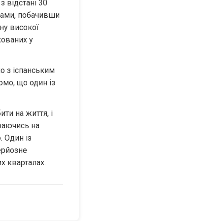
 відстані 30 
ками, побачивши 
у високої 
хованих у 
 з іспанським 
мо, що один із 
ти на життя, і 
аючись на 
 Один із 
рйозне 
х кварталах.