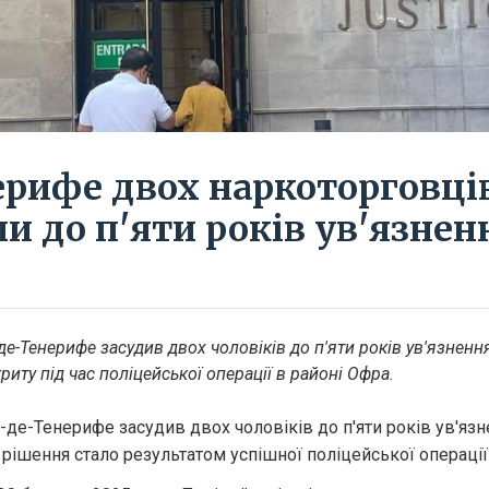
ерифе двох наркоторговці
и до п'яти років ув'язнен
де-Тенерифе засудив двох чоловіків до п'яти років ув'язнення
иту під час поліцейської операції в районі Офра.
-де-Тенерифе засудив двох чоловіків до п'яти років ув'язн
рішення стало результатом успішної поліцейської операції