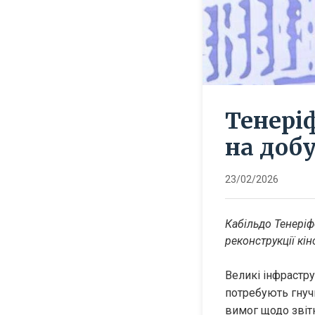
Тенері
на добу
23/02/2026
Кабільдо Тенеріф
реконструкції кін
Великі інфраструк
потребують гнучк
вимог щодо звітн