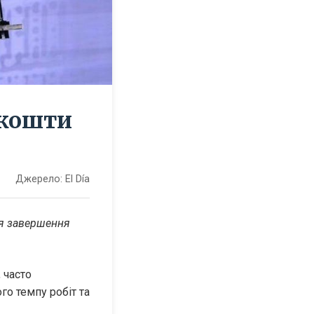
 кошти
Джерело:
El Día
я завершення 
 часто 
о темпу робіт та 