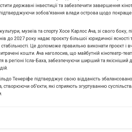
стити державні інвестиції та забезпечити завершення кінот
 підтверджуючи зобов'язання влади острова щодо покращен
культури, музеїв та спорту Хосе Карлос Ача, зі свого боку, п
нів до 2027 року надає проєкту більшої юридичної ясності т
 стабільності. Це допоможе правильно виконати проєкт і вч
витрачені кошти. Ача наголосив, що майбутній кінотеатр-теат
я в регіоні Ісла-Баха, забезпечуючи ширший та якісніший д
дій.
льдо Тенеріфе підтверджує свою відданість збалансовано
, створюючи об'єкти, які сприяють згуртуванню суспільств
.