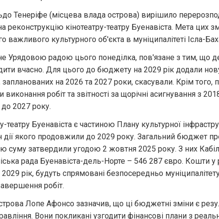
ьдо Тенеріфе (місцева влада острова) вирішило перерозпод
на реконструкцію кінотеатру-театру Буенавіста. Мета цих зм
 важливого культурного об'єкта в муніципалітеті Ісла-Бах
е Урядовою радою цього понеділка, пов'язане з тим, що де
ити вчасно. Для цього до бюджету на 2029 рік додали нову 
, запланованих на 2026 та 2027 роки, скасували. Крім того, п
 виконання робіт та звітності за щорічні асигнування з 2018 
до 2027 року.
у-театру Буенавіста є частиною Плану культурної інфрастру
н дії якого продовжили до 2029 року. Загальний бюджет пр
цю суму затвердили угодою 2 жовтня 2025 року. З них Кабіл
міська рада Буенавіста-дель-Норте – 546 287 євро. Кошти у р
а 2029 рік, будуть спрямовані безпосередньо муніципалітет
завершення робіт.
строва Лопе Афонсо зазначив, що ці бюджетні зміни є резу
авління. Вони покликані узгодити фінансові плани з реальн