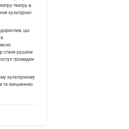
еатру-театру в 
ня культурної 
ідкреслив, що 
а 
асно 
р стане рушієм 
оступ громадян 
му культурному 
а та зміцненню 