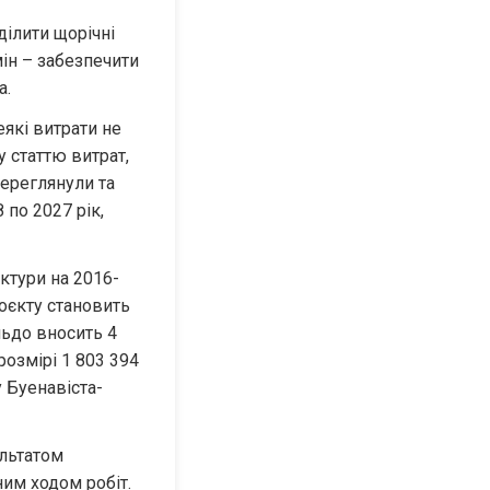
ілити щорічні 
ін – забезпечити 
а.
які витрати не 
статтю витрат, 
ереглянули та 
по 2027 рік, 
ктури на 2016-
оєкту становить 
ьдо вносить 4 
озмірі 1 803 394 
у Буенавіста-
льтатом 
им ходом робіт. 