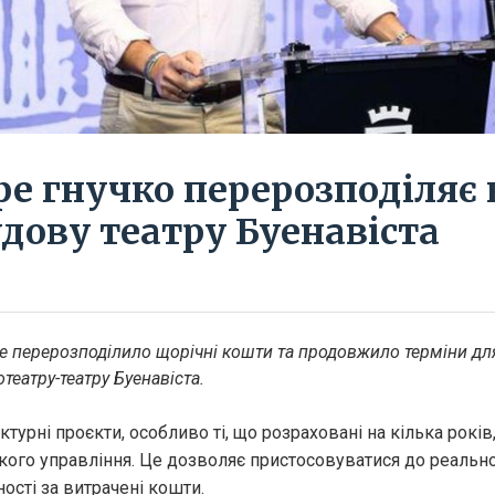
фе гнучко перерозподіляє
дову театру Буенавіста
е перерозподілило щорічні кошти та продовжило терміни дл
отеатру-театру Буенавіста.
турні проєкти, особливо ті, що розраховані на кілька років,
ого управління. Це дозволяє пристосовуватися до реальног
ості за витрачені кошти.