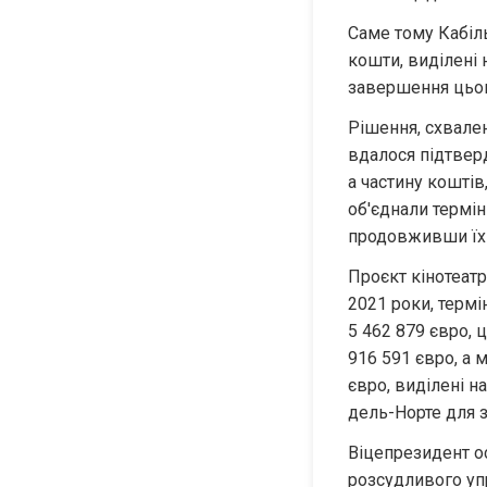
Саме тому Кабіл
кошти, виділені 
завершення цього
Рішення, схвален
вдалося підтверд
а частину коштів
об'єднали терміни
продовживши їх 
Проєкт кінотеатр
2021 роки, термі
5 462 879 євро, 
916 591 євро, а 
євро, виділені н
дель-Норте для 
Віцепрезидент о
розсудливого упр