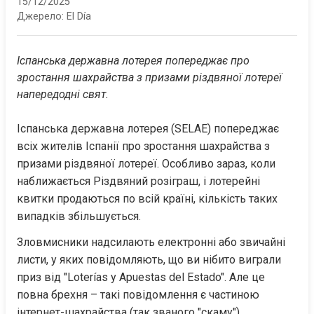
15/12/2025
Джерело:
El Día
Іспанська державна лотерея попереджає про 
зростання шахрайства з призами різдвяної лотереї 
напередодні свят.
Іспанська державна лотерея (SELAE) попереджає 
всіх жителів Іспанії про зростання шахрайства з 
призами різдвяної лотереї. Особливо зараз, коли 
наближається Різдвяний розіграш, і лотерейні 
квитки продаються по всій країні, кількість таких 
випадків збільшується.
Зловмисники надсилають електронні або звичайні 
листи, у яких повідомляють, що ви нібито виграли 
приз від "Loterías y Apuestas del Estado". Але це 
повна брехня – такі повідомлення є частиною 
інтернет-шахрайства (так званого "скаму").