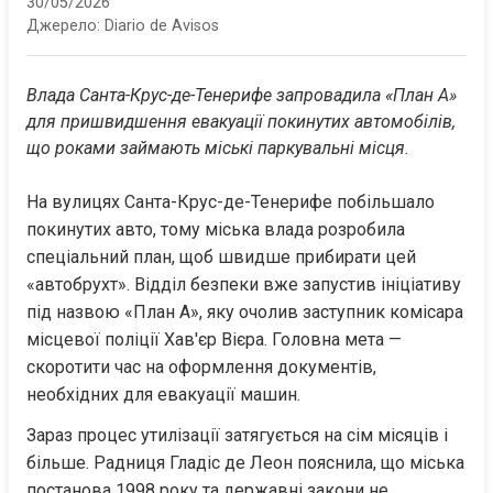
30/05/2026
Джерело:
Diario de Avisos
Влада Санта-Крус-де-Тенерифе запровадила «План А» 
для пришвидшення евакуації покинутих автомобілів, 
що роками займають міські паркувальні місця.
На вулицях Санта-Крус-де-Тенерифе побільшало 
покинутих авто, тому міська влада розробила 
спеціальний план, щоб швидше прибирати цей 
«автобрухт». Відділ безпеки вже запустив ініціативу 
під назвою «План А», яку очолив заступник комісара 
місцевої поліції Хав'єр Вієра. Головна мета — 
скоротити час на оформлення документів, 
необхідних для евакуації машин.
Зараз процес утилізації затягується на сім місяців і 
більше. Радниця Гладіс де Леон пояснила, що міська 
постанова 1998 року та державні закони не 