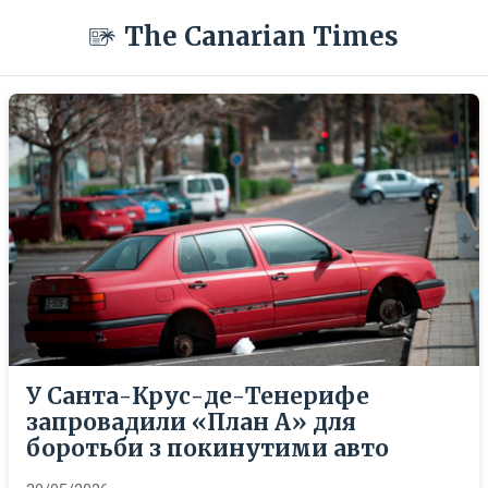
The Canarian Times
У Санта-Крус-де-Тенерифе
запровадили «План А» для
боротьби з покинутими авто