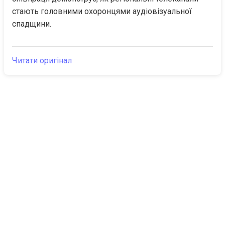
стають головними охоронцями аудіовізуальної 
спадщини.
Читати оригінал
The Canarian
Актуальне