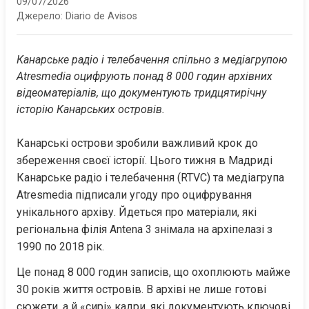
09/07/2026
Джерело:
Diario de Avisos
Канарське радіо і телебачення спільно з медіагрупою 
Atresmedia оцифрують понад 8 000 годин архівних 
відеоматеріалів, що документують тридцятирічну 
історію Канарських островів.
Канарські острови зробили важливий крок до 
збереження своєї історії. Цього тижня в Мадриді 
Канарське радіо і телебачення (RTVC) та медіагрупа 
Atresmedia підписали угоду про оцифрування 
унікального архіву. Йдеться про матеріали, які 
регіональна філія Antena 3 знімала на архіпелазі з 
1990 по 2018 рік.
Це понад 8 000 годин записів, що охоплюють майже 
30 років життя островів. В архіві не лише готові 
сюжети, а й «сирі» кадри, які документують ключові 