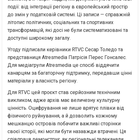
події: від інтеграції регіону в європейський простір 
до змін у податковій системі. Ці записи — справжній 
літопис політичних, соціальних та спортивних 
трансформацій, які досі не були систематизовані та 
доступні широкому загалу.
Угоду підписали керівники RTVC Сесар Толедо та 
представниця Atresmedia Патрісія Перес Гонсалес. 
Для медіагрупи Atresmedia це спосіб віддячити 
канарцям за багаторічну підтримку, передавши цінні 
матеріали у власність регіону.
Для RTVC цей проєкт став серйозним технічним 
викликом, адже архів має величезну культурну 
цінність. Оцифрування не лише врятує плівки від 
фізичного руйнування, а й дозволить кожному 
мешканцю островів побачити важливі сторінки 
своєї історії, які могли бути назавжди втрачені. Ця 
співпраця демонструє, як регіональні телеканали 