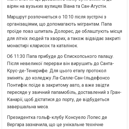
вірян на вузьких вулицях Віана та Сан-Агустін.
Маршрут розпочнеться о 10:10 після зустрічі з 
організаціями, що допомагають мігрантам. Папа 
проїде повз шпиталь Долорес, де облаштують місця 
для літніх людей та хворих, а також відвідає закриті 
монастирі кларисок та каталінок.
Об 11:30 Папа прибуде до Єпископського палацу. 
Після невеликої перерви він вирушить до Санта-
Крус-де-Тенерифе. Для цього етапу протокол 
змінять: до коледжу Ла-Салле-Сан-Ільдефонсо 
Понтифік поїде в закритому авто, а вже звідти 
пересяде у звичний папамобіль, доставлений з Гран-
Канарії, щоб дістатися до порту, де відбудеться 
завершальна меса.
Президентка гольф-клубу Консуело Лопес де 
Вергара зазначила, що це унікальне технічне 