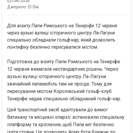
02/06/2026
Джерело:
El Día
Для візиту Папи Римського на Тенеріфе 12 червня 
через вузькі вулиці історичного центру Ла-Лагуни 
спеціально обладнали гольф-кар, який дозволить 
понтифіку безпечно пересуватися містом.
Підготовка до візиту Папи Римського на Тенеріфе 
12 червня вимагала нестандартних рішень. Через 
вузькі вулиці історичного центру Ла-Лагуни 
звичайний папамобіль там не проїде. Тому для 
пересування містом Королівський гольф-клуб 
Тенеріфе надав спеціально обладнаний гольф-кар.
Цей транспортний засіб адаптували до вимог 
Ватикану та місцевої єпархії: встановили спеціальну 
платформу та кріплення, щоб Папа міг безпечно 
їхати стоячи. Це дозволить йому бути ближче до 