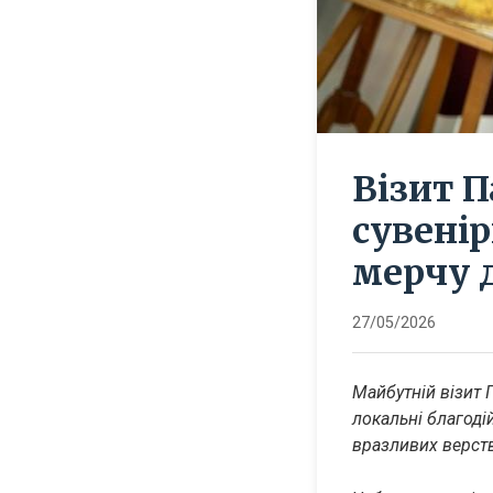
Візит П
сувенір
мерчу д
27/05/2026
Майбутній візит П
локальні благоді
вразливих верст