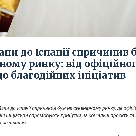
апи до Іспанії спричинив 
ному ринку: від офіційно
о благодійних ініціатив
апи до Іспанії спричинив бум на сувенірному ринку, де офіційн
йні ініціативи спрямовують прибутки на соціальні проєкти та 
в населення.