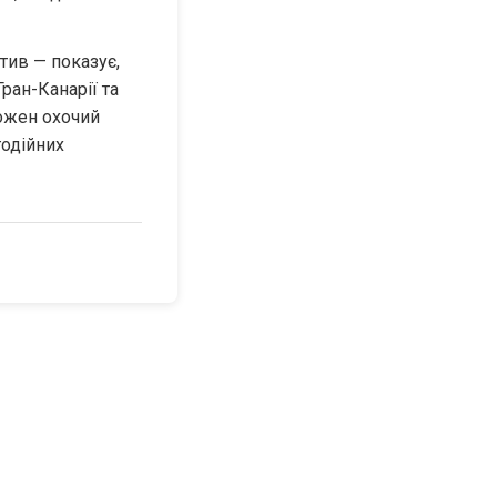
тив — показує, 
ран-Канарії та 
ожен охочий 
одійних 