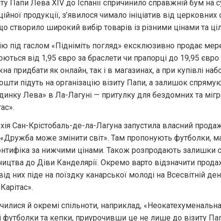
у Папи Лева XIV до Іспанії спричинило справжній бум на с
ійної продукції, з’явилося чимало ініціатив від церковних о
що створило широкий вибір товарів із різними цінами та ці
ю під гаслом «Підніміть погляд» ексклюзивно продає мереж
іюються від 1,95 євро за браслети чи прапорці до 19,95 євро
на придбати як онлайн, так і в магазинах, а при купівлі набо
 кошти підуть на організацію візиту Папи, а залишок спрямую
инку Лева» в Ла-Лагуні — притулку для бездомних та мігра
ас».
хія Сан-Крістобаль-де-ла-Лагуна запустила власний продаж
«Дружба може змінити світ». Там пропонують футболки, магн
онтифіка за нижчими цінами. Також розпродають залишки су
цтва до Діви Канделярії. Окремо варто відзначити продаж 
від них піде на поїздку канарської молоді на Всесвітній ден
Карітас».
илися й окремі спільноти, наприклад, «Неокатехуменальна 
 футболки та кепки, приурочивши це не лише до візиту Папи