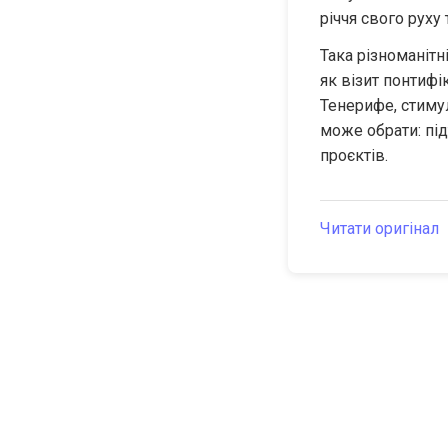
річчя свого руху
Така різноманітн
як візит понтифік
Тенерифе, стимул
може обрати: під
проєктів.
Читати оригінал