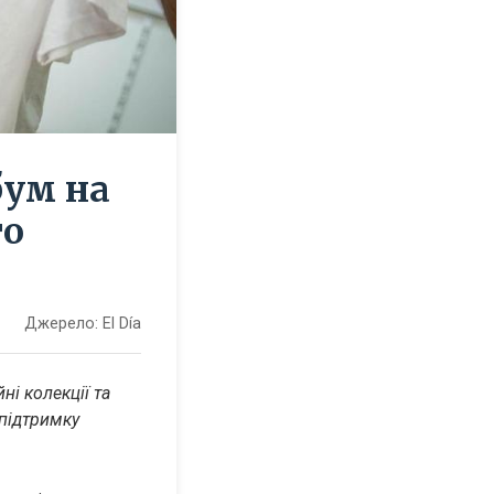
бум на
го
Джерело:
El Día
і колекції та 
підтримку 