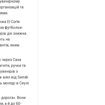
увенірному 
рганізацій та 
лями.
а El Corte 
 за футболки-
рів діє знижка 
ть на 
нтів, яким 
 через Casa 
іти, ручки та 
венірів з 
віял від Serrah 
ь молоді в Сеулі 
дорога». Вони 
, а й до 60-