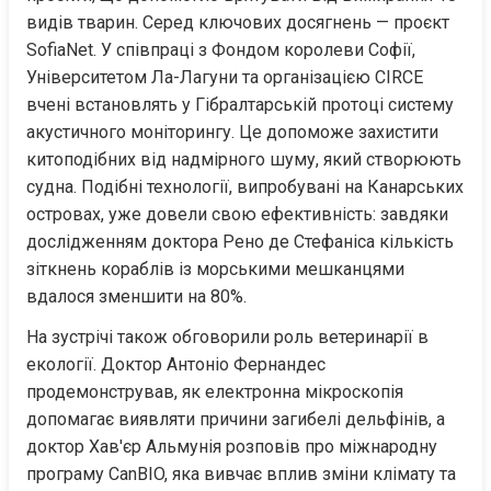
видів тварин. Серед ключових досягнень — проєкт 
SofiaNet. У співпраці з Фондом королеви Софії, 
Університетом Ла-Лагуни та організацією CIRCE 
вчені встановлять у Гібралтарській протоці систему 
акустичного моніторингу. Це допоможе захистити 
китоподібних від надмірного шуму, який створюють 
судна. Подібні технології, випробувані на Канарських 
островах, уже довели свою ефективність: завдяки 
дослідженням доктора Рено де Стефаніса кількість 
зіткнень кораблів із морськими мешканцями 
вдалося зменшити на 80%.
На зустрічі також обговорили роль ветеринарії в 
екології. Доктор Антоніо Фернандес 
продемонстрував, як електронна мікроскопія 
допомагає виявляти причини загибелі дельфінів, а 
доктор Хав'єр Альмунія розповів про міжнародну 
програму CanBIO, яка вивчає вплив зміни клімату та 