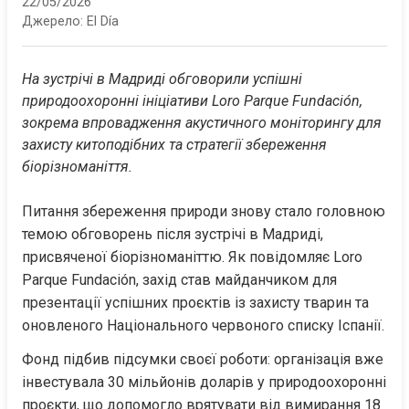
22/05/2026
Джерело:
El Día
На зустрічі в Мадриді обговорили успішні 
природоохоронні ініціативи Loro Parque Fundación, 
зокрема впровадження акустичного моніторингу для 
захисту китоподібних та стратегії збереження 
біорізноманіття.
Питання збереження природи знову стало головною 
темою обговорень після зустрічі в Мадриді, 
присвяченої біорізноманіттю. Як повідомляє Loro 
Parque Fundación, захід став майданчиком для 
презентації успішних проєктів із захисту тварин та 
оновленого Національного червоного списку Іспанії.
Фонд підбив підсумки своєї роботи: організація вже 
інвестувала 30 мільйонів доларів у природоохоронні 
проєкти, що допомогло врятувати від вимирання 18 