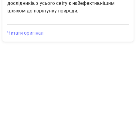
дослідників з усього світу є найефективнішим 
шляхом до порятунку природи.
Читати оригінал
The Canarian
Актуальне
Times