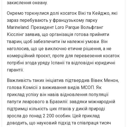
закислення океану.
Окремо торкнулися долі косаток Вікі та Кейджо, які 
зараз перебувають у французькому парку 
Marineland. Президент Loro Parque Вольфганг 
Кісслінг заявив, що організація готова прийняти 
тварин, щоб забезпечити їм належні умови. Він 
наголосив, що це виключно етичне рішення, а не 
комерційний проєкт, проте для перевезення косаток 
потрібні згода уряду Іспанії та відповідні юридичні 
гарантії.
Важливість таких ініціатив підтвердив Вівек Менон, 
голова Комісії з виживання видів МСОП. Як 
приклад успіху він навів відновлення популяції 
папуги леарового в Бразилії: завдяки міжнародній 
підтримці кількість цих птахів у дикій природі 
зросла до понад 2 200 особин. Цей приклад 
доводить, що науковий підхід та співпраця тисяч 