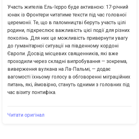
Участь жителів Ель-Ієрро буде активною: 17-річний 
юнак із Фронтери читатиме тексти під час головної 
церемонії. Те, що в паломництві беруть участь цілі 
родини, підкреслює важливість цієї події для різних 
поколінь. Для них це можливість привернути увагу 
до гуманітарної ситуації на південному кордоні 
Європи. Досвід місцевих священників, які вже 
проходили через складні випробування — зокрема, 
виверження вулкана на Ла-Пальмі, — додає 
вагомості їхньому голосу в обговоренні міграційних 
питань, які, ймовірно, стануть одними з головних під 
час візиту понтифіка.
Читати оригінал