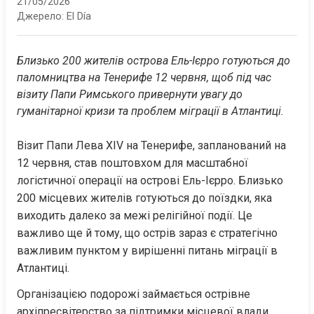
21/05/2026
Джерело:
El Día
Близько 200 жителів острова Ель-Ієрро готуються до 
паломництва на Тенерифе 12 червня, щоб під час 
візиту Папи Римського привернути увагу до 
гуманітарної кризи та проблем міграції в Атлантиці.
Візит Папи Лева XIV на Тенерифе, запланований на 
12 червня, став поштовхом для масштабної 
логістичної операції на острові Ель-Ієрро. Близько 
200 місцевих жителів готуються до поїздки, яка 
виходить далеко за межі релігійної події. Це 
важливо ще й тому, що острів зараз є стратегічно 
важливим пунктом у вирішенні питань міграції в 
Атлантиці.
Організацією подорожі займається острівне 
архіпресвітерство за підтримки місцевої влади 