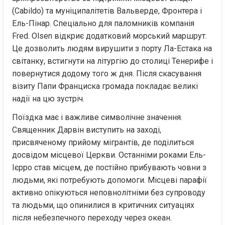
(Cabildo) та муніципалітетів Вальверде, Фронтера і 
Ель-Пінар. Спеціально для паломників компанія 
Fred. Olsen відкриє додатковий морський маршрут. 
Це дозволить людям вирушити з порту Ла-Естака на 
світанку, встигнути на літургію до столиці Тенерифе і 
повернутися додому того ж дня. Після скасування 
візиту Папи Франциска громада покладає великі 
надії на цю зустріч.
Поїздка має і важливе символічне значення. 
Священник Дарвін виступить на заході, 
присвяченому прийому мігрантів, де поділиться 
досвідом місцевої Церкви. Останніми роками Ель-
Ієрро став місцем, де постійно прибувають човни з 
людьми, які потребують допомоги. Місцеві парафії 
активно опікуються неповнолітніми без супроводу 
та людьми, що опинилися в критичних ситуаціях 
після небезпечного переходу через океан.