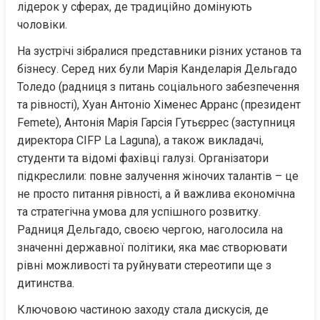
лідерок у сферах, де традиційно домінують 
чоловіки.
На зустрічі зібралися представники різних установ та 
бізнесу. Серед них були Марія Канделарія Дельгадо 
Толедо (радниця з питань соціального забезпечення 
та рівності), Хуан Антоніо Хіменес Арранс (президент 
Femete), Антонія Марія Гарсія Гутьєррес (заступниця 
директора CIFP La Laguna), а також викладачі, 
студенти та відомі фахівці галузі. Організатори 
підкреслили: повне залучення жіночих талантів – це 
не просто питання рівності, а й важлива економічна 
та стратегічна умова для успішного розвитку. 
Радниця Дельгадо, своєю чергою, наголосила на 
значенні державної політики, яка має створювати 
рівні можливості та руйнувати стереотипи ще з 
дитинства.
Ключовою частиною заходу стала дискусія, де 