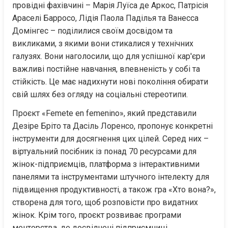
провідні фахівчині – Марія Луїса де Аркос, Патрісія 
Араселі Барросо, Лідія Паола Паділья та Ванесса 
Домінгес – поділилися своїм досвідом та 
викликами, з якими вони стикалися у технічних 
галузях. Вони наголосили, що для успішної кар'єри 
важливі постійне навчання, впевненість у собі та 
стійкість. Це має надихнути нові покоління обирати 
свій шлях без огляду на соціальні стереотипи.
Проєкт «Femete en femenino», який представили 
Дезіре Бріто та Дасіль Лоренсо, пропонує конкретні 
інструменти для досягнення цих цілей. Серед них – 
віртуальний посібник із понад 70 ресурсами для 
жінок-підприємців, платформа з інтерактивними 
панелями та інструментами штучного інтелекту для 
підвищення продуктивності, а також гра «Хто вона?», 
створена для того, щоб розповісти про видатних 
жінок. Крім того, проєкт розвиває програми 
менторства, де досвідчені підприємниці 