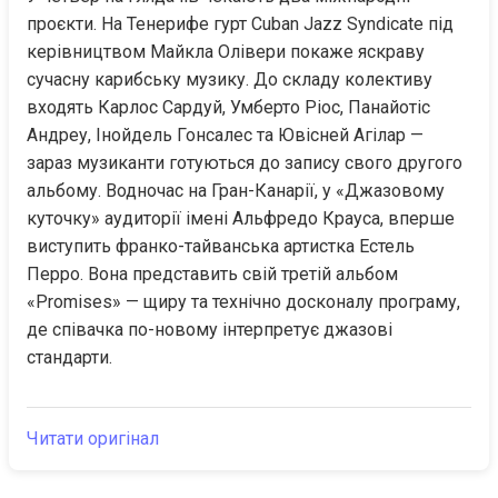
проєкти. На Тенерифе гурт Cuban Jazz Syndicate під 
керівництвом Майкла Олівери покаже яскраву 
сучасну карибську музику. До складу колективу 
входять Карлос Сардуй, Умберто Ріос, Панайотіс 
Андреу, Інойдель Гонсалес та Ювісней Агілар — 
зараз музиканти готуються до запису свого другого 
альбому. Водночас на Гран-Канарії, у «Джазовому 
куточку» аудиторії імені Альфредо Крауса, вперше 
виступить франко-тайванська артистка Естель 
Перро. Вона представить свій третій альбом 
«Promises» — щиру та технічно досконалу програму, 
де співачка по-новому інтерпретує джазові 
стандарти.
Читати оригінал