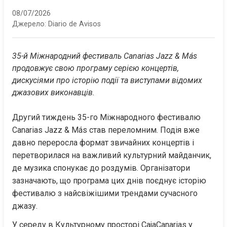
08/07/2026
Джерело:
Diario de Avisos
35-й Міжнародний фестиваль Canarias Jazz & Más 
продовжує свою програму серією концертів, 
дискусіями про історію події та виступами відомих 
джазових виконавців.
Другий тиждень 35-го Міжнародного фестивалю 
Canarias Jazz & Más став переломним. Подія вже 
давно переросла формат звичайних концертів і 
перетворилася на важливий культурний майданчик, 
де музика спонукає до роздумів. Організатори 
зазначають, що програма цих днів поєднує історію 
фестивалю з найсвіжішими трендами сучасного 
джазу.
У середу в Культурному просторі CajaCanarias у 