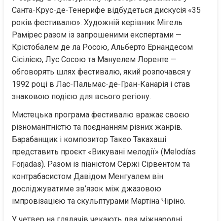
Санта-Крус-де-Тенерифе відбудеться дискусія «35 
років фестивалю». Художній керівник Мігель 
Рамірес разом із запрошеними експертами — 
Крістобалем де ла Росою, Альберто Ернандесом 
Сісілією, Лус Сосою та Мануелем Лоренте — 
обговорять шлях фестивалю, який розпочався у 
1992 році в Лас-Пальмас-де-Гран-Канарія і став 
знаковою подією для всього регіону.
Мистецька програма фестивалю вражає своєю 
різноманітністю та поєднанням різних жанрів. 
Барабанщик і композитор Такео Такахаші 
представить проєкт «Викувані мелодії» (Melodías 
Forjadas). Разом із піаністом Сержі Сірвентом та 
контрабасистом Давідом Менгуалем він 
досліджуватиме зв’язок між джазовою 
імпровізацією та скульптурами Мартіна Чіріно.
У четвер на глядачів чекають два міжнародні 