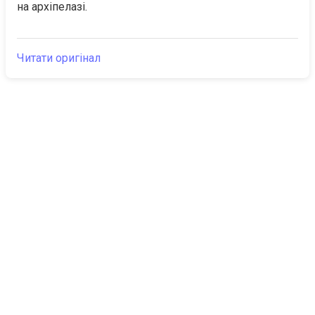
на архіпелазі.
Читати оригінал
The Canarian
Актуальне
Times
Про нас