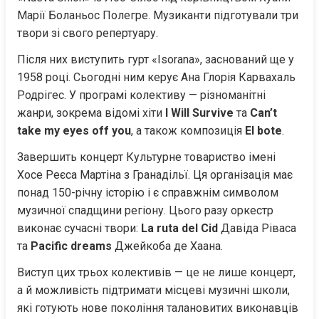
Марії Боланьос Полегре. Музиканти підготували три 
твори зі свого репертуару.
Після них виступить гурт «Isorana», заснований ще у 
1958 році. Сьогодні ним керує Ана Глорія Карвахаль 
Родрігес. У програмі колективу — різноманітні 
жанри, зокрема відомі хіти 
I Will Survive
 та 
Can’t 
take my eyes off you
, а також композиція 
El bote
.
Завершить концерт Культурне товариство імені 
Хосе Реєса Мартіна з Гранадільї. Ця організація має 
понад 150-річну історію і є справжнім символом 
музичної спадщини регіону. Цього разу оркестр 
виконає сучасні твори: 
La ruta del Cid
 Давіда Ріваса 
та 
Pacific dreams
 Джейкоба де Хаана.
Виступ цих трьох колективів — це не лише концерт, 
а й можливість підтримати місцеві музичні школи, 
які готують нове покоління талановитих виконавців 