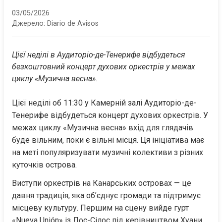
03/05/2026
Джерело:
Diario de Avisos
Цієї неділі в Аудиторіо-де-Тенерифе відбудеться 
безкоштовний концерт духових оркестрів у межах 
циклу «Музична весна».
Цієї неділі об 11:30 у Камерній залі Аудиторіо-де-
Тенерифе відбудеться концерт духових оркестрів. У 
межах циклу «Музична весна» вхід для глядачів 
буде вільним, поки є вільні місця. Ця ініціатива має 
на меті популяризувати музичні колективи з різних 
куточків острова.
Виступи оркестрів на Канарських островах — це 
давня традиція, яка об’єднує громади та підтримує 
місцеву культуру. Першим на сцену вийде гурт 
«Nueva Unión» із Лос-Сілос під керівництвом Хуани 