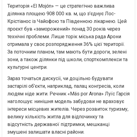
Територія «El Mojón» — це стратегічно важлива 
ділянка площею 908 000 кв. м, що з’єднує Лос-
Крістіанос із Чайофою та Південною лікарнею. Цей 
проєкт був «заморожений» понад 30 років через 
технічні проблеми. Лише торік міська рада Арони 
отримала у своє розпорядження 36% цієї території. 
За поточним планом, там мають бути дороги, зелені 
зони, а також ділянки під школи, спорткомплекси та 
культурні центри.
Зараз точаться дискусії, чи доцільно будувати 
застарілі об’єкти, наприклад, палац конгресів, коли 
людям ніде жити. Речник «Más por Arona» Луїс Гарсія 
наголошує: нинішня модель забудови не враховує 
інтереси місцевих жителів. Через розвиток туризму, 
велику кількість житла для відпочинку та 
відсутність державної підтримки, мешканці 
змушені залишати власні райони.