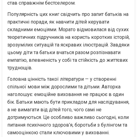
став справжнім бестселером.
Популярність цих книг свідчить про запит батьків на 
практичні поради, як навчити дітей керувати 
складними емоціями. Морато відмовилася від сухих 
теоретичних підручників на користь коротких історій, 
зрозумілих ситуацій та яскравих ілюстрацій. Завдяки 
цьому діти та батьки вчаться разом розпізнавати 
емпатію, впевненість у собі та стійкість до життєвих 
труднощів.
Головна цінність такої літератури — у створенні 
спільної мови між дорослими та дітьми. Авторка 
наголошує: емоційне виховання не працює в один 
бік. Батьки мають бути прикладом для наслідування, 
а не вимагати від дітей того, чого самі не 
дотримуються. Це особливо важливо сьогодні, коли 
питання психічного здоров’я, боротьби з булінгом та 
самооцінкою стали ключовими у вихованні.