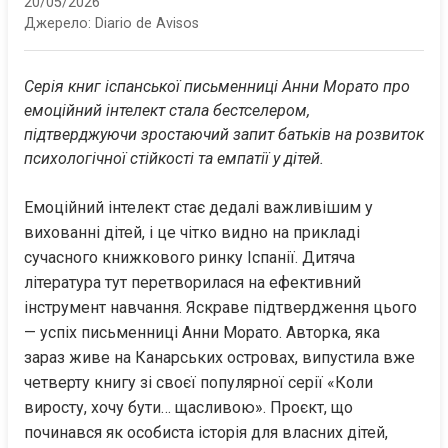
20/05/2026
Джерело:
Diario de Avisos
Серія книг іспанської письменниці Анни Морато про 
емоційний інтелект стала бестселером, 
підтверджуючи зростаючий запит батьків на розвиток 
психологічної стійкості та емпатії у дітей.
Емоційний інтелект стає дедалі важливішим у 
вихованні дітей, і це чітко видно на прикладі 
сучасного книжкового ринку Іспанії. Дитяча 
література тут перетворилася на ефективний 
інструмент навчання. Яскраве підтвердження цього 
— успіх письменниці Анни Морато. Авторка, яка 
зараз живе на Канарських островах, випустила вже 
четверту книгу зі своєї популярної серії «Коли 
виросту, хочу бути… щасливою». Проєкт, що 
починався як особиста історія для власних дітей, 