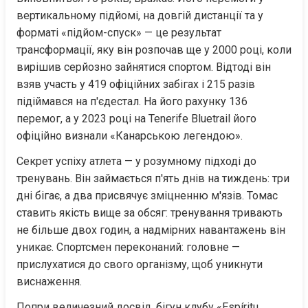
вертикальному підйомі, на довгій дистанції та у 
форматі «підйом-спуск» — це результат 
трансформації, яку він розпочав ще у 2000 році, коли 
вирішив серйозно зайнятися спортом. Відтоді він 
взяв участь у 419 офіційних забігах і 215 разів 
підіймався на п'єдестал. На його рахунку 136 
перемог, а у 2023 році на Tenerife Bluetrail його 
офіційно визнали «Канарською легендою».
Секрет успіху атлета — у розумному підході до 
тренувань. Він займається п'ять днів на тиждень: три 
дні бігає, а два присвячує зміцненню м'язів. Томас 
ставить якість вище за обсяг: тренування тривають 
не більше двох годин, а надмірних навантажень він 
уникає. Спортсмен переконаний: головне — 
прислухатися до свого організму, щоб уникнути 
виснаження.
Попри величезний досвід, бігун клубу «Espíritu 