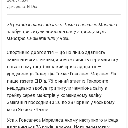
09/07/2026
Джерело:
El Día
75-річний іспанський атлет Томас Гонсалес Моралес 
здобув три титули чемпіона світу з трейлу серед 
майстрів на змаганнях у Чехії.
Спортивне довголіття — це не лише здатність 
залишатися активним, а й можливість перемагати у 
поважному віці. Яскравий приклад цього — 
уродженець Тенеріфе Томас Гонсалес Моралес. Як 
пише газета 
El Día
, 75-річний атлет із Такоронте 
нещодавно здобув три титули чемпіона світу з 
трейлу серед майстрів у командному заліку. 
Змагання проходили з 26 по 28 червня у чеському 
місті Янське-Лазне.
Успіх Гонсалеса Моралеса, якому наступного місяця 
виповниться 76 років, вражає. Його перемоги у 