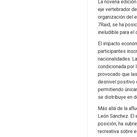
La novena edición 
eje vertebrador del
organización del e
7Raid, se ha posic
ineludible para el
El impacto económ
participantes insc
nacionalidades. La
condicionada por l
provocado que las
desnivel positivo
permitiendo únicam
se distribuye en 
Más allá de la afl
León Sánchez. El e
posición, ha subra
recreativa sobre e