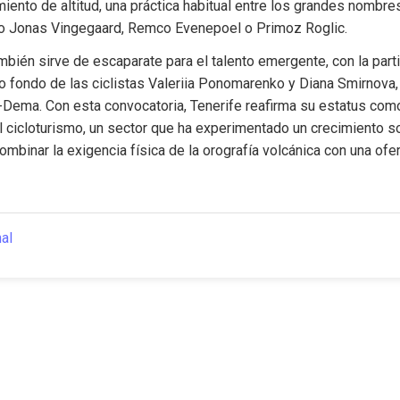
iento de altitud, una práctica habitual entre los grandes nombres
mo Jonas Vingegaard, Remco Evenepoel o Primoz Roglic.
bién sirve de escaparate para el talento emergente, con la partic
o fondo de las ciclistas Valeriia Ponomarenko y Diana Smirnova,
-Dema. Con esta convocatoria, Tenerife reafirma su estatus como
l cicloturismo, un sector que ha experimentado un crecimiento so
ombinar la exigencia física de la orografía volcánica con una ofert
nal