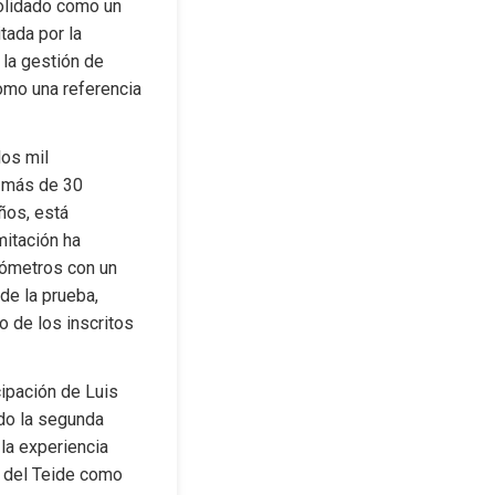
olidado como un 
tada por la 
la gestión de 
omo una referencia 
os mil 
 más de 30 
ños, está 
itación ha 
ómetros con un 
e la prueba, 
 de los inscritos 
ipación de Luis 
do la segunda 
la experiencia 
 del Teide como 