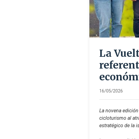
La Vuel
referen
económi
16/05/2026
La novena edición 
cicloturismo al at
estratégico de la i