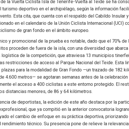
de la Vuelta Ciclista Isla de Tenerife-Vuelta al Teide se ha cons
 turismo deportivo en el archipiélago, según la información facili
vento. Esta cita, que cuenta con el respaldo del Cabildo Insular y 
ionado en el calendario de la Unión Ciclista Internacional (UCI) c
 ciclismo de gran fondo en el ámbito europeo.
ico y promocional de la prueba es notable, dado que el 70% de l
ritos proceden de fuera de la isla, con una diversidad que abarca
 logística de la competición, que atraviesa 13 municipios tinerfe
as restricciones de acceso al Parque Nacional del Teide. Esta lim
 plazas para la modalidad de Gran Fondo —un trazado de 182 kil
 de 4.600 metros— se agotaran semanas antes de la celebración d
ente el acceso a 400 ciclistas a este entorno protegido. El resto
dos distancias menores, de 86 y 64 kilómetros.
uencia de deportistas, la edición de este año destaca por la partic
xprofesional, que ya compitió en la anterior convocatoria logran
yado el cambio de enfoque en su práctica deportiva, priorizando 
l rendimiento técnico. Su presencia pone de relieve la relevancia