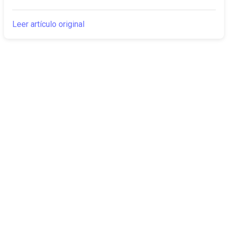
Leer artículo original
The Canarian
Actualidad
Times
Sobre nosotros