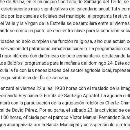
lle de Arriba, en el municipio tinerfeño de Santiago del Teide, se 
celebraciones más significativas del calendario anual. Tal y com
ida por los canales oficiales del municipio, el programa festivo e
l Valle y la Virgen de la Estrella se desarrollará entre el viernes
ándose como un punto de encuentro clave para la cohesión socia
vidades no solo cumplen una función religiosa, sino que actúan c
ervación del patrimonio inmaterial canario. La programación dis
 rigor litúrgico con dinámicas de ocio comunitario, destacando la
Los Baldíos, programada para la mañana del domingo 24. Este act
cula la fe con las necesidades del sector agrícola local, repres
carga simbólica del fin de semana.
nzará el viernes 22 a las 19:30 horas con el traslado de la imag
ernando Rey hacia la Ermita de Santiago Apóstol. La agenda cult
tará con la participación de la agrupación folclórica Cherfe-Chiny
al de David Pérez. Por su parte, el sábado 23, la actividad se cen
21:00 horas, oficiada por el párroco Víctor Manuel Fernández Suár
na acompañada por la Banda Municipal y un espectáculo pirotécni