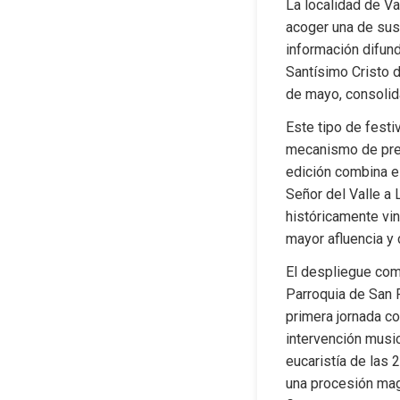
La localidad de Va
acoger una de sus 
información difund
Santísimo Cristo de
de mayo, consolid
Este tipo de festi
mecanismo de pres
edición combina el
Señor del Valle a 
históricamente vin
mayor afluencia y 
El despliegue come
Parroquia de San F
primera jornada con
intervención music
eucaristía de las 
una procesión mag