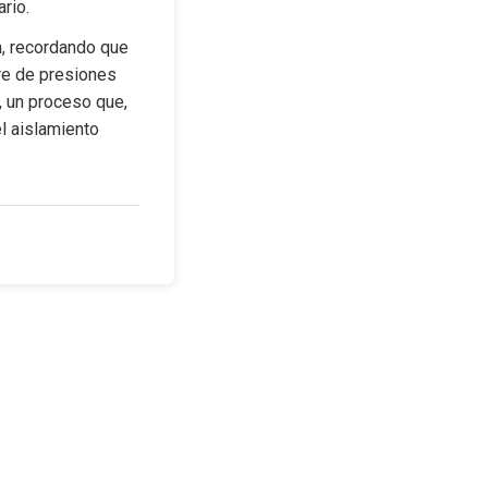
rio.
n, recordando que 
re de presiones 
, un proceso que, 
l aislamiento 