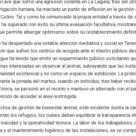
l ave que sufrió una agresión violenta en La Laguna, tras ser uti
stigación humana, ha marcado un punto de inflexión en la gestión 
Colino. Tal y como ha comunicado la propia entidad a través de 
al ha superado con éxito su última evaluación facultativa, mostran
que permite albergar optimismo sobre su restablecimiento definit
 ha despertado una notable atención mediática y social en Teneri
ión que sufren los centros de acogida ante el interés público de
rgue ha tenido que emitir un requerimiento público solicitando qu
nas interesadas en observar al animal, subrayando que las insta
finalidad asistencial y no como un espacio de exhibición. La prob
rante la jornada del martes, cuando un individuo, tras haber recib
fónica, se personó en el recinto y mantuvo un altercado con el per
ención de acceder al área restringida.
iva de gestión de bienestar animal, este incidente ilustra la car
rtan los refugios, los cuales deben equilibrar la transparencia inf
ivacidad y la operatividad técnica. La labor de los trabajadores, c
ica y el mantenimiento higiénico de las instalaciones, se ve comp