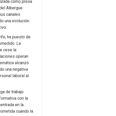
lizada como presa 
del Albergue 
sus canales 
do una evolución 
ivo.
fe, ha puesto de 
smedido. La 
e cese la 
laciones operan 
lemática alcanzó 
ido una negativa 
sonal laboral al 
ga de trabajo 
ormativa con la 
entrada en la 
rometida cuando la 