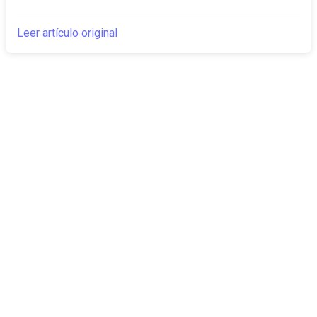
Leer artículo original
The Canarian
Actualidad
Times
Sobre nosotros