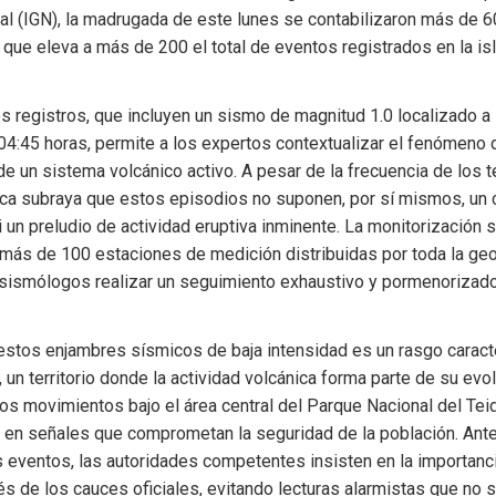
al (IGN), la madrugada de este lunes se contabilizaron más de 
ra que eleva a más de 200 el total de eventos registrados en la isl
os registros, que incluyen un sismo de magnitud 1.0 localizado a
04:45 horas, permite a los expertos contextualizar el fenómeno d
de un sistema volcánico activo. A pesar de la frecuencia de los te
ica subraya que estos episodios no suponen, por sí mismos, un c
i un preludio de actividad eruptiva inminente. La monitorización 
 más de 100 estaciones de medición distribuidas por toda la geogr
 sismólogos realizar un seguimiento exhaustivo y pormenorizado 
estos enjambres sísmicos de baja intensidad es un rasgo caracter
 un territorio donde la actividad volcánica forma parte de su evolu
os movimientos bajo el área central del Parque Nacional del Teid
 en señales que comprometan la seguridad de la población. Ante 
eventos, las autoridades competentes insisten en la importancia
és de los cauces oficiales, evitando lecturas alarmistas que no 