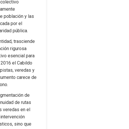
colectivo 
camente 
e población y las 
ada por el 
aridad pública.
tidad, trasciende 
ción rigurosa 
ivo esencial para 
 2016 el Cabildo 
pistas, veredas y 
cumento carece de 
dono.
agmentación de 
nuidad de rutas 
 veredas en el 
intervención 
sticos, sino que 