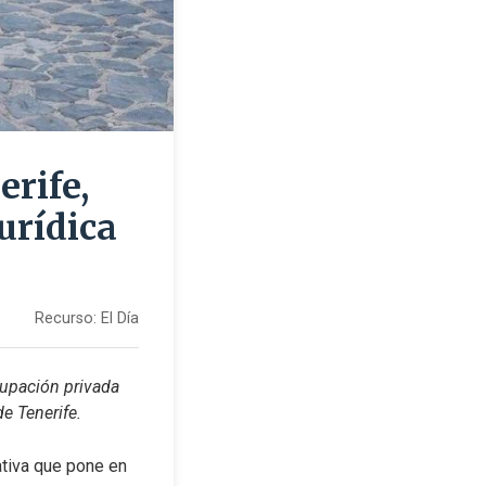
erife,
jurídica
Recurso:
El Día
cupación privada 
de Tenerife.
tiva que pone en 