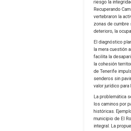
riesgo la integrid
Recuperando Camino
vertebraron la acti
zonas de cumbre se
deterioro, la ocupa
El diagnóstico pl
la mera cuestión a
facilita la desapa
la cohesión territ
de Tenerife impuls
senderos sin pavi
valor jurídico par
La problemática s
los caminos por pa
históricas. Ejempl
municipio de El Ro
integral. La propu