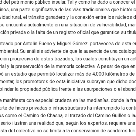
ad del patrimonio público insular. Tal y como ha dado a conocer el 
s, una parte significativa de las vías tradicionales que históri
vidad rural, el tránsito ganadero y la conexión entre los núcleos d
 encuentra actualmente en una situación de vulnerabilidad, marc
ción privada o la falta de un registro oficial que garantice su titul
anteado por Antolín Bueno y Miguel Gómez, portavoces de esta en
mbiental. Su análisis advierte de que la ausencia de una cataloga
rición progresiva de estos trazados, los cuales constituyen un act
orial y la preservación de la memoria colectiva. A pesar de que en
ó un estudio que permitió localizar más de 4.000 kilómetros de 
mentar, los promotores de esta iniciativa subrayan que dicho do
a blindar la propiedad pública frente a las usurpaciones o el aban
e manifiesta con especial crudeza en las medianías, donde la fr
rte de fincas privadas o infraestructuras ha interrumpido la conti
os como el Camino de Chasna, el trazado del Camino Guillén o las
sario ilustran una realidad que, según los expertos, requiere una 
esta del colectivo no se limita a la conservación de senderos turí