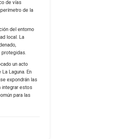
o de vías 
 perímetro de la 
ción del entorno 
d local. La 
denado, 
 protegidas.
cado un acto 
 La Laguna. En 
se expondrán las 
integrar estos 
omún para las 