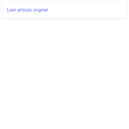
Leer artículo original
The Canarian
Actualidad
Times
Sobre nosotros