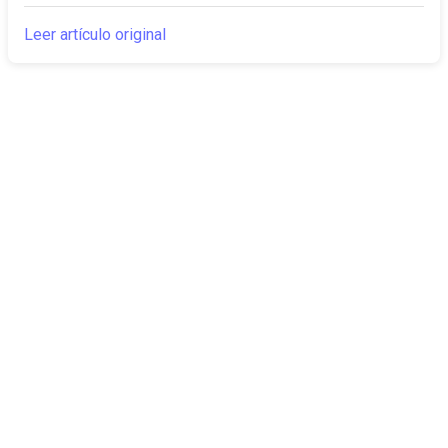
Leer artículo original
The Canarian
Actualidad
Times
Sobre nosotros