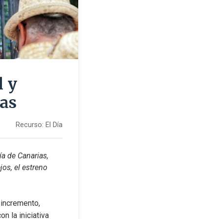
l y
ias
Recurso:
El Día
a de Canarias, 
s, el estreno 
incremento, 
 la iniciativa 