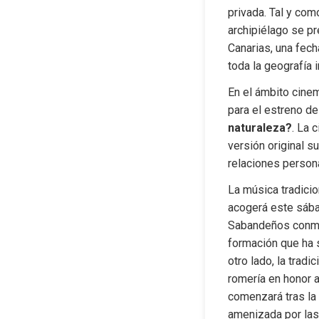
privada. Tal y com
archipiélago se pr
Canarias, una fech
toda la geografía i
En el ámbito cinem
para el estreno de
naturaleza?
. La 
versión original s
relaciones person
La música tradicio
acogerá este sábad
Sabandeños conmem
formación que ha s
otro lado, la trad
romería en honor a
comenzará tras la 
amenizada por las