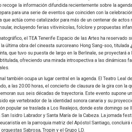
o recoge la información difundida recientemente sobre la agenda i
epara para una serie de eventos que coinciden con la celebración
a que actúa como catalizador para más de un centenar de actos r
nsular, incluyendo ferias vitivinícolas, folclore y propuestas infan
atográfico, el TEA Tenerife Espacio de las Artes ha reservado s
 la última obra del cineasta surcoreano Hong Sang-soo, titulada 
cinta, que tuvo su puesta de largo en la Berlinale, se proyectará a 
ubtitulada, ofreciendo una mirada introspectiva a las dinámicas fam
ales.
nal también ocupa un lugar central en la agenda. El Teatro Leal d
o, a las 20:00 horas, el concierto de clausura de la gira con la q
oran sus seis décadas de trayectoria. Este evento supone un h
ido eje vertebrador de la identidad sonora canaria y su proyecció
ición popular se traslada a Los Realejos, donde este domingo se ll
 San Isidro Labrador y Santa María de la Cabeza. La jornada festi
eucaristía en la parroquia matriz del Apóstol Santiago, concluirá
 orquestas Sabrosa, Tropin y el Grupo LD.