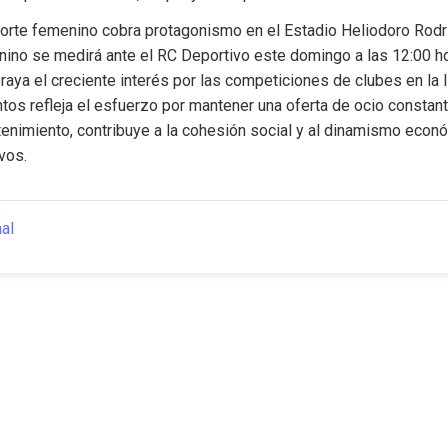
porte femenino cobra protagonismo en el Estadio Heliodoro Rodrí
ino se medirá ante el RC Deportivo este domingo a las 12:00 hor
aya el creciente interés por las competiciones de clubes en la Is
s refleja el esfuerzo por mantener una oferta de ocio constante,
tenimiento, contribuye a la cohesión social y al dinamismo econó
vos.
nal