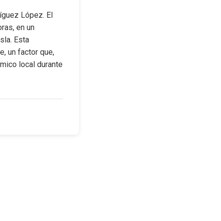
guez López. El 
as, en un 
la. Esta 
 un factor que, 
mico local durante 