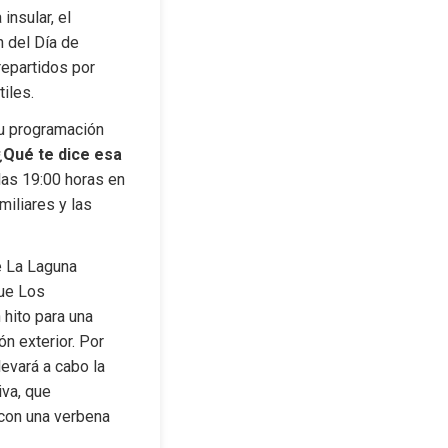
nsular, el 
 del Día de 
epartidos por 
tiles.
u programación 
¿Qué te dice esa 
las 19:00 horas en 
iliares y las 
e La Laguna 
ue Los 
ito para una 
n exterior. Por 
evará a cabo la 
va, que 
 con una verbena 