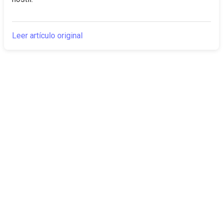
Leer artículo original
The Canarian
Actualidad
Times
Sobre nosotros