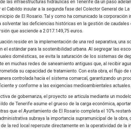
e las infraestructuras hidráulicas en Tenerife da un paso adelant
 el Cabildo insular a la segunda fase del Colector General de La
nicipio de El Rosario. Tal y como ha comunicado la corporación ins
solventar las deficiencias históricas en la gestión de caudales en
rsión que asciende a 2.017.149,75 euros.
tuación reside en la implementación de una red separativa, una so
n el estándar para la sostenibilidad urbana. Al segregar las escor
uales domésticas, se evita la saturación de los sistemas de depu
e en muchas redes de saneamiento antiguas que, al recibir agua 
metida su capacidad de tratamiento. Con esta obra, el flujo de 
anera controlada hacia el sistema comarcal, garantizando un pro
iciente y conforme a las exigencias medioambientales actuales.
tiva de gobernanza, el proyecto se articula mediante un modelo 
ildo de Tenerife asume el grueso de la carga económica, aportan
tras que el Ayuntamiento de El Rosario completa el 10% restante
administrativa subraya la importancia supramunicipal de la obra, 
 de la red local repercute directamente en la operatividad de la in