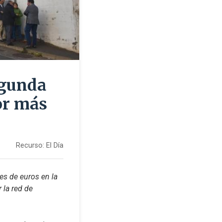
egunda
or más
Recurso:
El Día
s de euros en la 
la red de 