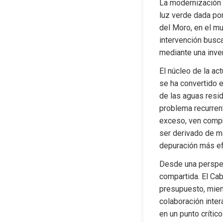
La modernización d
luz verde dada por
del Moro, en el mu
intervención busca 
mediante una inve
El núcleo de la ac
se ha convertido e
de las aguas resid
problema recurrent
exceso, ven compro
ser derivado de m
depuración más ef
Desde una perspec
compartida. El Cab
presupuesto, mien
colaboración inter
en un punto crítico