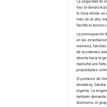
La seguridad en el
tras la denuncia p
la zona donde se u
más de un año, man
facilita el acceso
La preocupación de
en las inmediacion
menores, familias 
de accidentes ante
directa hacia la g
reprocha una falta
propiedades colind
El portavoz de Som
alcaldesa, Sandra 
urgente. La exigen
también demanda t
Asimismo, el grupo