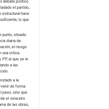
l debate político 
adado el partido, 
 estructural hace 
ficiente, lo que 
 punto, situado 
ia diaria de 
ación, el riesgo 
una crítica 
PP, al que se le 
ando a las 
ción.
stado a la 
venir de forma 
l paso, sino que 
 el siniestro. 
ma de las obras, 