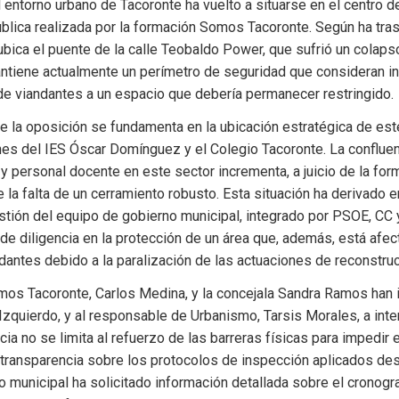
 entorno urbano de Tacoronte ha vuelto a situarse en el centro de
ública realizada por la formación Somos Tacoronte. Según ha trasl
bica el puente de la calle Teobaldo Power, que sufrió un colapso
tiene actualmente un perímetro de seguridad que consideran insu
 de viandantes a un espacio que debería permanecer restringido.
 la oposición se fundamenta en la ubicación estratégica de este
es del IES Óscar Domínguez y el Colegio Tacoronte. La confluenc
y personal docente en este sector incrementa, a juicio de la form
 la falta de un cerramiento robusto. Esta situación ha derivado en 
estión del equipo de gobierno municipal, integrado por PSOE, CC y 
 de diligencia en la protección de un área que, además, está afect
antes debido a la paralización de las actuaciones de reconstruc
os Tacoronte, Carlos Medina, y la concejala Sandra Ramos han in
Izquierdo, y al responsable de Urbanismo, Tarsis Morales, a inter
cia no se limita al refuerzo de las barreras físicas para impedir e
ransparencia sobre los protocolos de inspección aplicados desde
 municipal ha solicitado información detallada sobre el cronogra