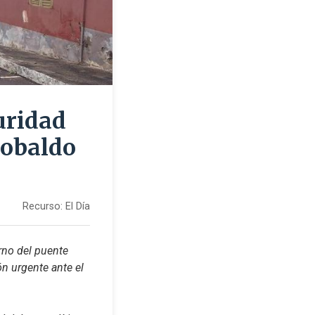
uridad
eobaldo
Recurso:
El Día
no del puente 
n urgente ante el 