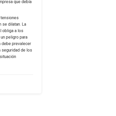
empresa que debía 
 tensiones 
se dilatan. La 
obliga a los 
n peligro para 
n debe prevalecer 
a seguridad de los 
ituación 