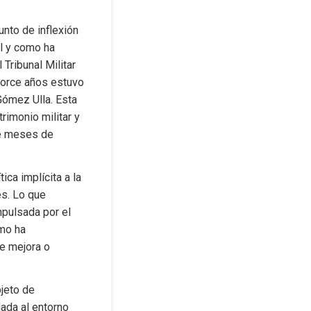
nto de inflexión 
l y como ha 
ribunal Militar 
torce años estuvo 
ómez Ulla. Esta 
rimonio militar y 
ce meses de 
ca implícita a la 
s. Lo que 
pulsada por el 
mo ha 
e mejora o 
jeto de 
ada al entorno 