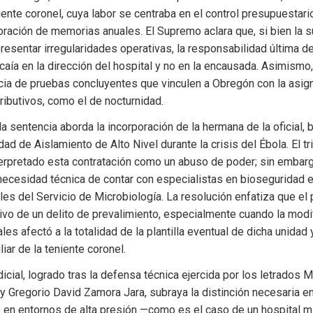
iente coronel, cuya labor se centraba en el control presupuestario
oración de memorias anuales. El Supremo aclara que, si bien la s
resentar irregularidades operativas, la responsabilidad última de
ía en la dirección del hospital y no en la encausada. Asimismo,
cia de pruebas concluyentes que vinculen a Obregón con la asign
ibutivos, como el de nocturnidad.
la sentencia aborda la incorporación de la hermana de la oficial, b
dad de Aislamiento de Alto Nivel durante la crisis del Ébola. El tri
terpretado esta contratación como un abuso de poder; sin embarg
ecesidad técnica de contar con especialistas en bioseguridad es
es del Servicio de Microbiología. La resolución enfatiza que el p
tivo de un delito de prevalimiento, especialmente cuando la modif
les afectó a la totalidad de la plantilla eventual de dicha unidad 
liar de la teniente coronel.
icial, logrado tras la defensa técnica ejercida por los letrados M
 Gregorio David Zamora Jara, subraya la distinción necesaria ent
en entornos de alta presión —como es el caso de un hospital mil