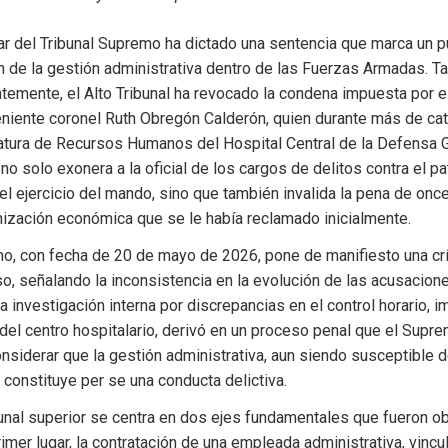
tar del Tribunal Supremo ha dictado una sentencia que marca un pu
ón de la gestión administrativa dentro de las Fuerzas Armadas. Ta
temente, el Alto Tribunal ha revocado la condena impuesta por el T
teniente coronel Ruth Obregón Calderón, quien durante más de ca
fatura de Recursos Humanos del Hospital Central de la Defensa G
 no solo exonera a la oficial de los cargos de delitos contra el pat
 el ejercicio del mando, sino que también invalida la pena de on
nización económica que se le había reclamado inicialmente.
mo, con fecha de 20 de mayo de 2026, pone de manifiesto una críti
so, señalando la inconsistencia en la evolución de las acusacione
nvestigación interna por discrepancias en el control horario, im
del centro hospitalario, derivó en un proceso penal que el Supre
siderar que la gestión administrativa, aun siendo susceptible d
constituye per se una conducta delictiva.
ibunal superior se centra en dos ejes fundamentales que fueron ob
rimer lugar, la contratación de una empleada administrativa, vincul