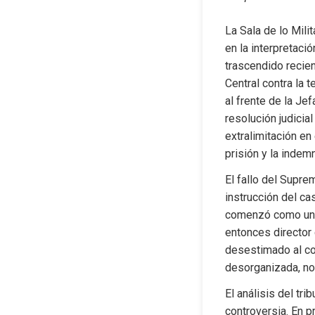
La Sala de lo Mili
en la interpretaci
trascendido recien
Central contra la 
al frente de la Je
resolución judicial
extralimitación en
prisión y la indem
El fallo del Supre
instrucción del ca
comenzó como una i
entonces director 
desestimado al con
desorganizada, no 
El análisis del tr
controversia. En p