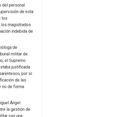
 del personal 
upervisión de esta 
 los 
 los magistrados 
ación indebida de 
ióloga de 
bunal militar de 
o, el Supremo 
taba justificada 
arentesco, por sí 
icación de las 
y no de forma 
iguel Ángel 
re la gestión de 
itar con una 