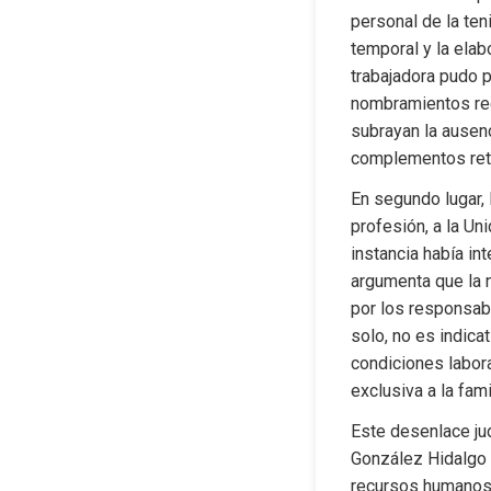
personal de la ten
temporal y la elab
trabajadora pudo p
nombramientos reca
subrayan la ausen
complementos retr
En segundo lugar, 
profesión, a la Uni
instancia había in
argumenta que la n
por los responsabl
solo, no es indica
condiciones labora
exclusiva a la fami
Este desenlace jud
González Hidalgo y
recursos humanos 