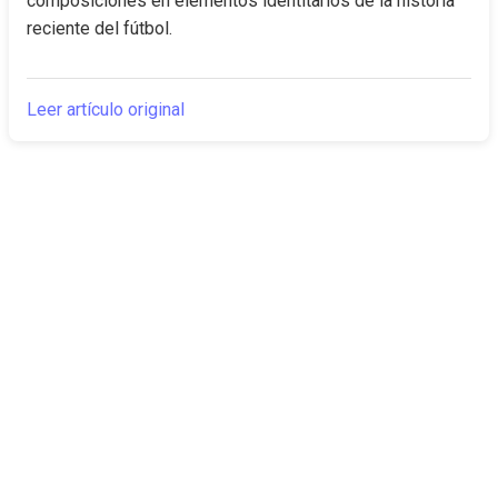
composiciones en elementos identitarios de la historia 
reciente del fútbol.
Leer artículo original
The Canarian
Actualidad
Times
Sobre nosotros