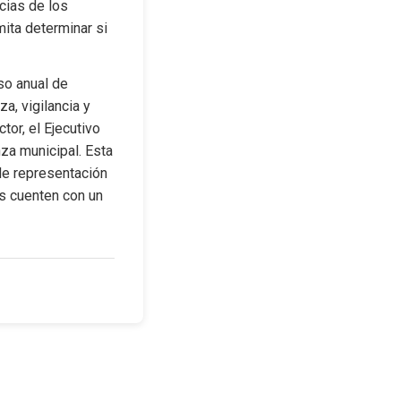
cias de los 
ita determinar si 
o anual de 
, vigilancia y 
or, el Ejecutivo 
za municipal. Esta 
de representación 
as cuenten con un 