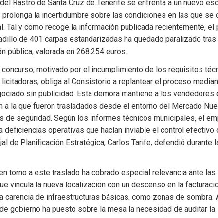
el Rastro de Santa Cruz de Tenerife se enfrenta a un nuevo esco
 prolonga la incertidumbre sobre las condiciones en las que se d
l. Tal y como recoge la información publicada recientemente, el 
adillo de 401 carpas estandarizadas ha quedado paralizado tras 
ión pública, valorada en 268.254 euros.
 concurso, motivado por el incumplimiento de los requisitos técn
licitadoras, obliga al Consistorio a replantear el proceso mediant
ociado sin publicidad. Esta demora mantiene a los vendedores e
ón a la que fueron trasladados desde el entorno del Mercado Nue
ios de seguridad. Según los informes técnicos municipales, el em
 deficiencias operativas que hacían inviable el control efectivo d
al de Planificación Estratégica, Carlos Tarife, defendió durante l
 en torno a este traslado ha cobrado especial relevancia ante las 
que vincula la nueva localización con un descenso en la facturació
a carencia de infraestructuras básicas, como zonas de sombra. A
o de gobierno ha puesto sobre la mesa la necesidad de auditar la s