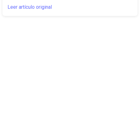
Leer artículo original
The Canarian
Actualidad
Times
Sobre nosotros