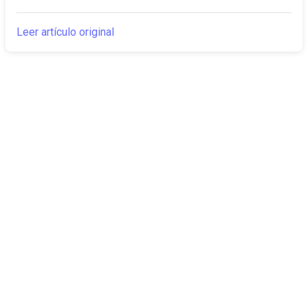
Leer artículo original
The Canarian
Actualidad
Times
Sobre nosotros