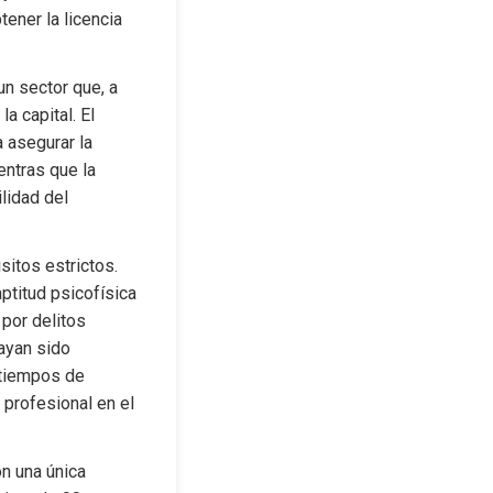
ener la licencia 
n sector que, a 
 capital. El 
asegurar la 
ntras que la 
lidad del 
itos estrictos. 
titud psicofísica 
or delitos 
ayan sido 
tiempos de 
profesional en el 
n una única 