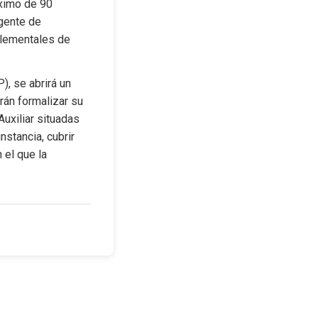
ximo de 90 
gente de 
elementales de 
, se abrirá un 
án formalizar su 
uxiliar situadas 
stancia, cubrir 
el que la 