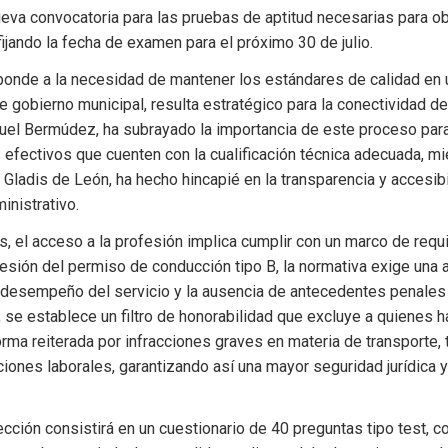
ueva convocatoria para las pruebas de aptitud necesarias para obt
 fijando la fecha de examen para el próximo 30 de julio.
sponde a la necesidad de mantener los estándares de calidad en u
e gobierno municipal, resulta estratégico para la conectividad de la
uel Bermúdez, ha subrayado la importancia de este proceso para 
efectivos que cuenten con la cualificación técnica adecuada, mie
, Gladis de León, ha hecho hincapié en la transparencia y accesibi
inistrativo.
s, el acceso a la profesión implica cumplir con un marco de requis
ión del permiso de conducción tipo B, la normativa exige una ap
 desempeño del servicio y la ausencia de antecedentes penales p
se establece un filtro de honorabilidad que excluye a quienes h
ma reiterada por infracciones graves en materia de transporte, 
ones laborales, garantizando así una mayor seguridad jurídica y 
cción consistirá en un cuestionario de 40 preguntas tipo test, co