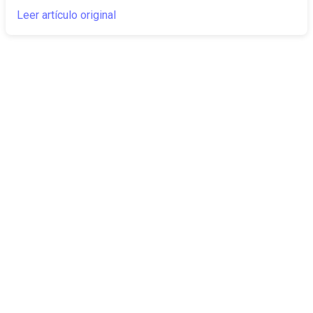
Leer artículo original
The Canarian
Actualidad
Times
Sobre nosotros