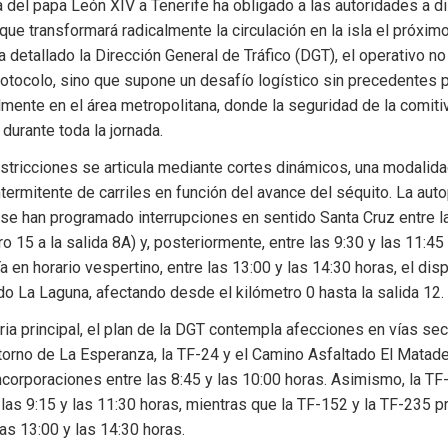
a del papa León XIV a Tenerife ha obligado a las autoridades a d
que transformará radicalmente la circulación en la isla el próximo
ha detallado la Dirección General de Tráfico (DGT), el operativo n
otocolo, sino que supone un desafío logístico sin precedentes par
lmente en el área metropolitana, donde la seguridad de la comiti
o durante toda la jornada.
estricciones se articula mediante cortes dinámicos, una modalida
ntermitente de carriles en función del avance del séquito. La auto
se han programado interrupciones en sentido Santa Cruz entre las
o 15 a la salida 8A) y, posteriormente, entre las 9:30 y las 11:45 
Ya en horario vespertino, entre las 13:00 y las 14:30 horas, el disp
ido La Laguna, afectando desde el kilómetro 0 hasta la salida 12.
eria principal, el plan de la DGT contempla afecciones en vías sec
torno de La Esperanza, la TF-24 y el Camino Asfaltado El Matade
ncorporaciones entre las 8:45 y las 10:00 horas. Asimismo, la TF-1
 las 9:15 y las 11:30 horas, mientras que la TF-152 y la TF-235 p
las 13:00 y las 14:30 horas.