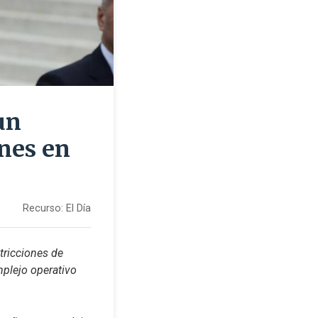
un
ones en
Recurso:
El Día
tricciones de 
mplejo operativo 