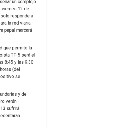
iseñar un complejo 
 viernes 12 de 
o solo responde a 
a la red viaria 
va papal marcará 
d que permite la 
pista TF-5 será el 
 8:45 y las 9:30 
horas (del 
ositivo se 
undarias y de 
ro verán 
3 sufrirá 
resentarán 