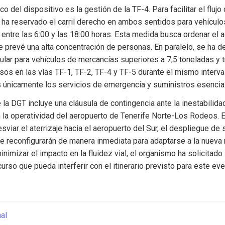
o del dispositivo es la gestión de la TF-4. Para facilitar el flujo
se ha reservado el carril derecho en ambos sentidos para vehículo
 entre las 6:00 y las 18:00 horas. Esta medida busca ordenar el a
e prevé una alta concentración de personas. En paralelo, se ha de
cular para vehículos de mercancías superiores a 7,5 toneladas y t
sos en las vías TF-1, TF-2, TF-4 y TF-5 durante el mismo intervalo
únicamente los servicios de emergencia y suministros esencia
e la DGT incluye una cláusula de contingencia ante la inestabilida
en la operatividad del aeropuerto de Tenerife Norte-Los Rodeos. E
sviar el aterrizaje hacia el aeropuerto del Sur, el despliegue de 
se reconfigurarán de manera inmediata para adaptarse a la nueva ru
nimizar el impacto en la fluidez vial, el organismo ha solicitado 
urso que pueda interferir con el itinerario previsto para este eve
nal