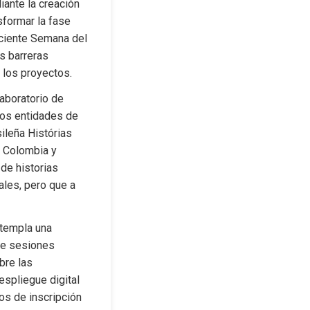
ante la creación 
formar la fase 
eciente Semana del 
s barreras 
 los proyectos.
aboratorio de 
dos entidades de 
ileña Histórias 
 Colombia y 
de historias 
les, pero que a 
templa una 
de sesiones 
re las 
espliegue digital 
os de inscripción 