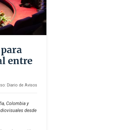
 para
l entre
so:
Diario de Avisos
a, Colombia y 
udiovisuales desde 