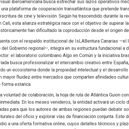
visual iberoamericana busca estrechar sus lazos operativos medi
, una plataforma de cooperación transatlántica que pretende trans
escritura de cine y televisión. Según ha trascendido durante la r
 Cali, esta alianza estratégica nace con el objetivo de superar la
stóricamente han dificultado la coproducción desde el origen de
uenta con el respaldo institucional de IsLABentura Canarias —el l
del Gobierno regional—, integra en su estructura fundacional a 
ctor: el laboratorio colombiano Algo en Común y la iniciativa bras
ríada busca profesionalizar el intercambio creativo entre España,
ndo un ecosistema donde la propiedad intelectual y el desarrollo 
n mayor fluidez entre mercados que comparten afinidades cultura
 forma estanca.
a voluntad de colaboración, la hoja de ruta de Atlántica Guion con
inmediata. En los meses venideros, la entidad activará un ciclo 
adas para que los autores de ambas regiones puedan debatir sob
turales del oficio y explorar vías de financiación conjunta. Este d
dio a una oferta formativa online, cuyos detalles técnicos y plaz