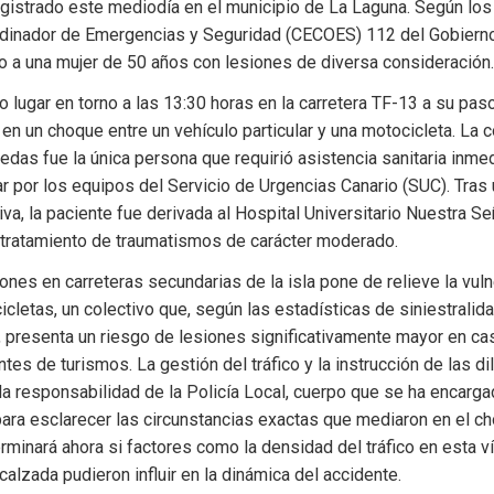
registrado este mediodía en el municipio de La Laguna. Según los 
rdinador de Emergencias y Seguridad (CECOES) 112 del Gobierno 
o a una mujer de 50 años con lesiones de diversa consideración.
o lugar en torno a las 13:30 horas en la carretera TF-13 a su paso
 en un choque entre un vehículo particular y una motocicleta. La c
edas fue la única persona que requirió asistencia sanitaria inmed
ar por los equipos del Servicio de Urgencias Canario (SUC). Tras 
iva, la paciente fue derivada al Hospital Universitario Nuestra Señ
l tratamiento de traumatismos de carácter moderado.
iones en carreteras secundarias de la isla pone de relieve la vuln
cletas, un colectivo que, según las estadísticas de siniestralida
, presenta un riesgo de lesiones significativamente mayor en ca
tes de turismos. La gestión del tráfico y la instrucción de las di
a responsabilidad de la Policía Local, cuerpo que se ha encargad
ara esclarecer las circunstancias exactas que mediaron en el ch
rminará ahora si factores como la densidad del tráfico en esta vía
calzada pudieron influir en la dinámica del accidente.