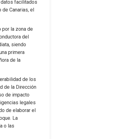
datos facilitados 
de Canarias, el 
 por la zona de 
onductora del 
iata, siendo 
una primera 
ora de la 
erabilidad de los 
d de la Dirección 
so de impacto 
ligencias legales 
o de elaborar el 
oque. La 
 o las 