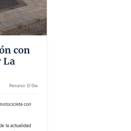
ión con
r La
Recurso:
El Día
motocicleta con 
.
e la actualidad 