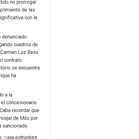
dido no prorrogar 
plimiento de las 
nificativa con la 
n denunciado 
gando cuadros de 
, Carmen Luz Baso 
l contrato 
torio se encuentra 
nque ha 
 a la 
 el concesionario 
 Cabe recordar que 
ncejal de Más por 
a sancionado.
 —una estructura 