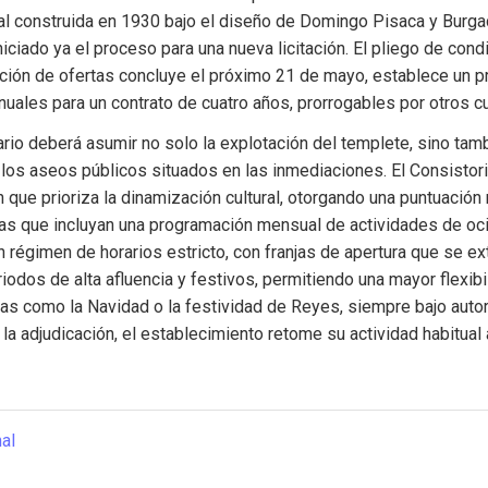
al construida en 1930 bajo el diseño de Domingo Pisaca y Burgad
iciado ya el proceso para una nueva licitación. El pliego de condi
ción de ofertas concluye el próximo 21 de mayo, establece un p
uales para un contrato de cuatro años, prorrogables por otros cu
tario deberá asumir no solo la explotación del templete, sino tamb
los aseos públicos situados en las inmediaciones. El Consistori
que prioriza la dinamización cultural, otorgando una puntuación r
as que incluyan una programación mensual de actividades de ocio
 régimen de horarios estricto, con franjas de apertura que se ext
iodos de alta afluencia y festivos, permitiendo una mayor flexibi
s como la Navidad o la festividad de Reyes, siempre bajo autori
 la adjudicación, el establecimiento retome su actividad habitual 
nal