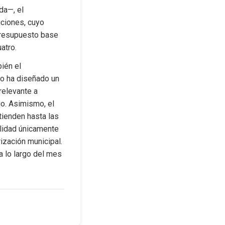
a—, el 
ciones, cuyo 
resupuesto base 
atro.
ién el 
o ha diseñado un 
elevante a 
. Asimismo, el 
ienden hasta las 
lidad únicamente 
zación municipal. 
a lo largo del mes 