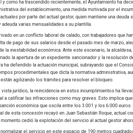
 Tal y como ha trascendido recientemente, el Ayuntamiento ha deci
istrativa del establecimiento, una medida motivada por el incum
actuales por parte del actual gestor, quien mantiene una deuda sig
y adeuda varias mensualidades a su plantilla.
rivado en un conflicto laboral de calado, con trabajadores que ha
alta de pago de sus salarios desde el pasado mes de marzo, ale
e la inestabilidad económica. Ante este escenario, la alcaldesa
mado la apertura de un expediente sancionador y la resolución de
ra ha defendido la actuación municipal, subrayando que el Consis
iempos procedimentales que dicta la normativa administrativa, au
stán agilizando los trámites para resolver el bloqueo.
vista jurídico, la reincidencia en estos incumplimientos ha llevado
al a calificar las infracciones como muy graves. Esto implica que
sanción económica que oscila entre los 3.001 y los 6.000 euros.
ginal de esta concesión recayó en Juan Sebastián Roque, actual co
 momento cedió la explotación del servicio al actual gestor ahor
 normalizar el servicio en este espacio de 190 metros cuadrados