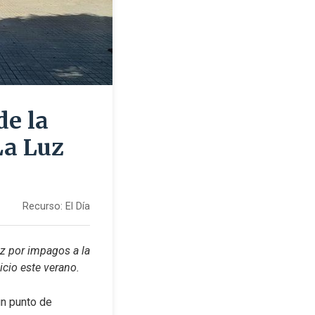
de la
La Luz
Recurso:
El Día
z por impagos a la 
icio este verano.
n punto de 