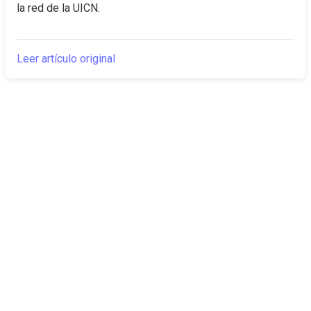
la red de la UICN.
Leer artículo original
The Canarian
Actualidad
Times
Sobre nosotros