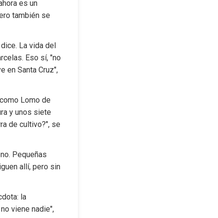
ahora es un 
pero también se 
ice. La vida del 
elas. Eso sí, "no 
e en Santa Cruz", 
s como Lomo de 
ra y unos siete 
a de cultivo?", se 
no. Pequeñas 
uen allí, pero sin 
ota: la 
no viene nadie", 