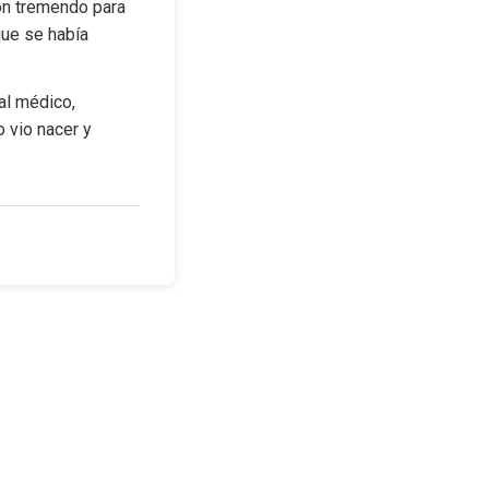
ón tremendo para 
ue se había 
l médico, 
 vio nacer y 