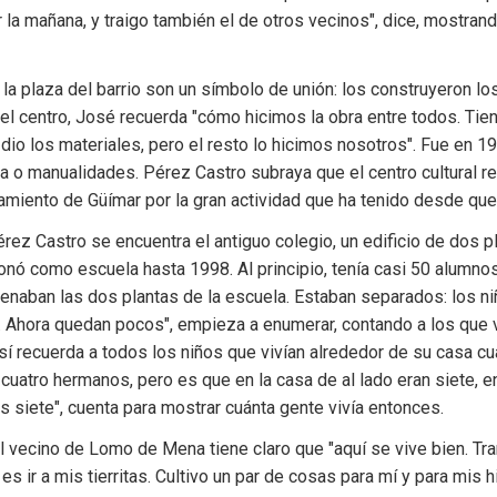
 la mañana, y traigo también el de otros vecinos", dice, mostrando
y la plaza del barrio son un símbolo de unión: los construyeron lo
del centro, José recuerda "cómo hicimos la obra entre todos. Tiene
io los materiales, pero el resto lo hicimos nosotros". Fue en 1991
 o manualidades. Pérez Castro subraya que el centro cultural rec
amiento de Güímar por la gran actividad que ha tenido desde que
ez Castro se encuentra el antiguo colegio, un edificio de dos pl
nó como escuela hasta 1998. Al principio, tenía casi 50 alumnos.
lenaban las dos plantas de la escuela. Estaban separados: los ni
a. Ahora quedan pocos", empieza a enumerar, contando a los que v
 sí recuerda a todos los niños que vivían alrededor de su casa c
uatro hermanos, pero es que en la casa de al lado eran siete, en
os siete", cuenta para mostrar cuánta gente vivía entonces.
l vecino de Lomo de Mena tiene claro que "aquí se vive bien. Tranq
es ir a mis tierritas. Cultivo un par de cosas para mí y para mis 