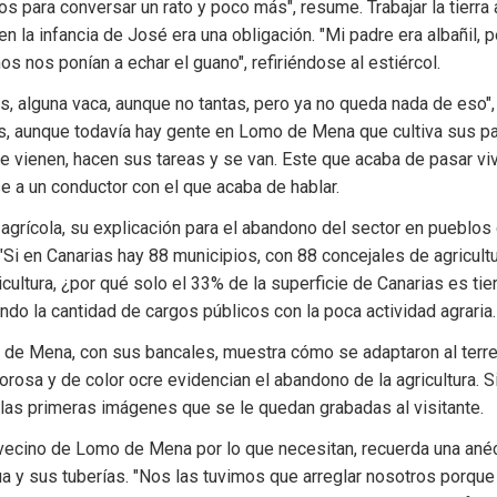
os para conversar un rato y poco más", resume. Trabajar la tierra 
n la infancia de José era una obligación. "Mi padre era albañil, 
ños nos ponían a echar el guano", refiriéndose al estiércol.
s, alguna vaca, aunque no tantas, pero ya no queda nada de eso", d
, aunque todavía hay gente en Lomo de Mena que cultiva sus parc
ue vienen, hacen sus tareas y se van. Este que acaba de pasar viv
se a un conductor con el que acaba de hablar.
 agrícola, su explicación para el abandono del sector en pueblo
"Si en Canarias hay 88 municipios, con 88 concejales de agricultu
ultura, ¿por qué solo el 33% de la superficie de Canarias es tierr
do la cantidad de cargos públicos con la poca actividad agraria.
de Mena, con sus bancales, muestra cómo se adaptaron al terre
rosa y de color ocre evidencian el abandono de la agricultura. Sig
e las primeras imágenes que se le quedan grabadas al visitante.
 vecino de Lomo de Mena por lo que necesitan, recuerda una anécd
ua y sus tuberías. "Nos las tuvimos que arreglar nosotros porque 