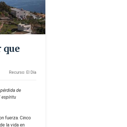
r que
Recurso:
El Día
pérdida de 
espíritu 
n fuerza. Cinco 
e la vida en 