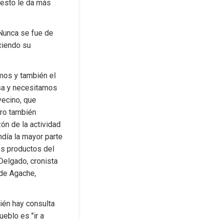
esto le da más 
Nunca se fue de 
iendo su 
mos y también el 
asa y necesitamos 
ecino, que 
ro también 
ón de la actividad 
día la mayor parte 
s productos del 
elgado, cronista 
de Agache, 
én hay consulta 
eblo es "ir a 