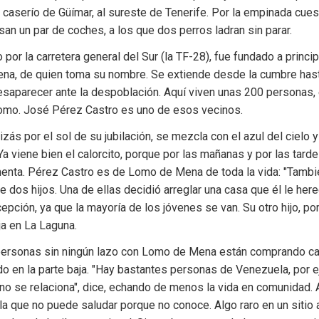
aserío de Güímar, al sureste de Tenerife. Por la empinada cuesta
san un par de coches, a los que dos perros ladran sin parar.
o por la carretera general del Sur (la TF-28), fue fundado a princip
na, de quien toma su nombre. Se extiende desde la cumbre hasta
esaparecer ante la despoblación. Aquí viven unas 200 personas, 
lomo. José Pérez Castro es uno de esos vecinos.
zás por el sol de su jubilación, se mezcla con el azul del cielo y 
Ya viene bien el calorcito, porque por las mañanas y por las tarde
menta. Pérez Castro es de Lomo de Mena de toda la vida: "Tambi
 dos hijos. Una de ellas decidió arreglar una casa que él le heredó
epción, ya que la mayoría de los jóvenes se van. Su otro hijo, por
ja en La Laguna.
ersonas sin ningún lazo con Lomo de Mena están comprando cas
odo en la parte baja. "Hay bastantes personas de Venezuela, por e
 no se relaciona", dice, echando de menos la vida en comunidad.
la que no puede saludar porque no conoce. Algo raro en un sitio a