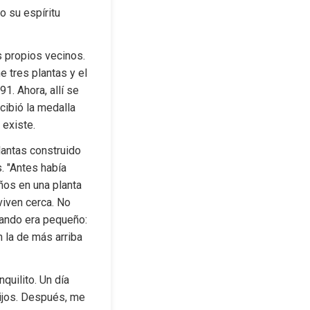
 su espíritu 
s propios vecinos. 
 tres plantas y el 
. Ahora, allí se 
ibió la medalla 
 existe.
antas construido 
 "Antes había 
ños en una planta 
iven cerca. No 
uando era pequeño: 
 la de más arriba 
uilito. Un día 
hijos. Después, me 