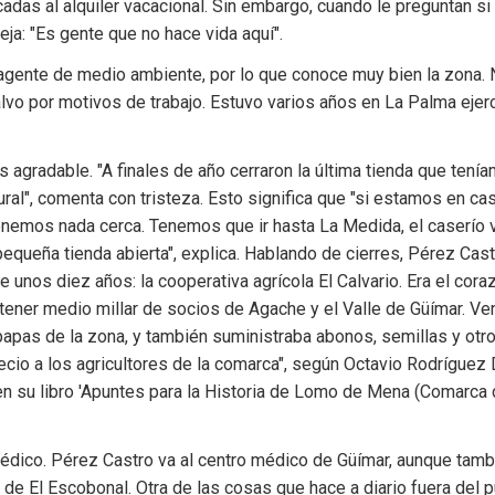
adas al alquiler vacacional. Sin embargo, cuando le preguntan si 
ueja: "Es gente que no hace vida aquí".
agente de medio ambiente, por lo que conoce muy bien la zona. 
vo por motivos de trabajo. Estuvo varios años en La Palma ejerc
 agradable. "A finales de año cerraron la última tienda que tenía
tural", comenta con tristeza. Esto significa que "si estamos en c
enemos nada cerca. Tenemos que ir hasta La Medida, el caserío v
pequeña tienda abierta", explica. Hablando de cierres, Pérez Cast
 unos diez años: la cooperativa agrícola El Calvario. Era el coraz
a tener medio millar de socios de Agache y el Valle de Güímar. Ven
apas de la zona, y también suministraba abonos, semillas y otro
io a los agricultores de la comarca", según Octavio Rodríguez D
 en su libro 'Apuntes para la Historia de Lomo de Mena (Comarca 
dico. Pérez Castro va al centro médico de Güímar, aunque tambi
 de El Escobonal. Otra de las cosas que hace a diario fuera del pu