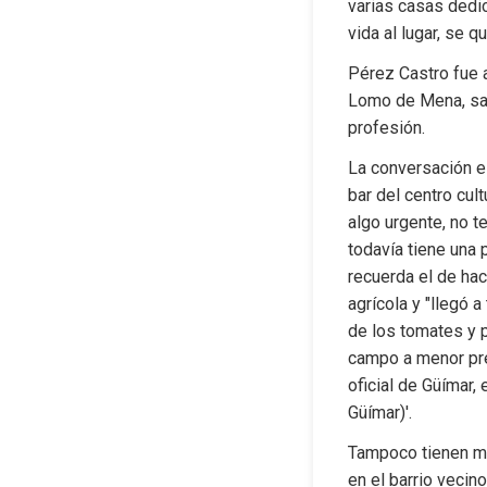
varias casas dedic
vida al lugar, se q
Pérez Castro fue 
Lomo de Mena, sal
profesión.
La conversación es
bar del centro cul
algo urgente, no t
todavía tiene una 
recuerda el de hace
agrícola y "llegó 
de los tomates y p
campo a menor prec
oficial de Güímar,
Güímar)'.
Tampoco tienen mé
en el barrio vecino