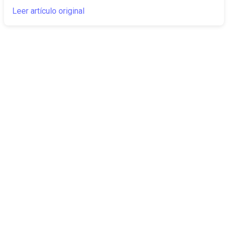
Leer artículo original
The Canarian
Actualidad
Times
Sobre nosotros