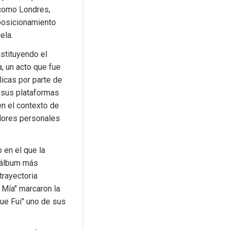
 como Londres, 
posicionamiento 
ela.
stituyendo el 
, un acto que fue 
icas por parte de 
r sus plataformas 
n el contexto de 
alores personales 
en el que la 
 álbum más 
rayectoria 
 Mía" marcaron la 
ue Fui" uno de sus 