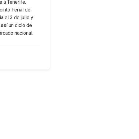
 a Tenerife, 
into Ferial de 
el 3 de julio y 
así un ciclo de 
ercado nacional.