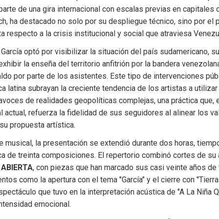
 parte de una gira internacional con escalas previas en capitales
ich, ha destacado no solo por su despliegue técnico, sino por el 
sta respecto a la crisis institucional y social que atraviesa Venezu
 García optó por visibilizar la situación del país sudamericano, su
xhibir la enseña del territorio anfitrión por la bandera venezolana
ldo por parte de los asistentes. Este tipo de intervenciones públ
a latina subrayan la creciente tendencia de los artistas a utiliza
voces de realidades geopolíticas complejas, una práctica que, e
l actual, refuerza la fidelidad de sus seguidores al alinear los v
su propuesta artística.
e musical, la presentación se extendió durante dos horas, tiempo 
ca de treinta composiciones. El repertorio combinó cortes de su
 ABIERTA
, con piezas que han marcado sus casi veinte años de t
tos como la apertura con el tema "García" y el cierre con "Tierra
spectáculo que tuvo en la interpretación acústica de "A La Niña Q
ntensidad emocional.