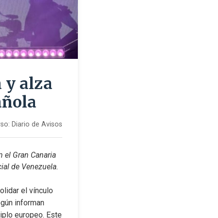
 y alza
añola
so:
Diario de Avisos
 el Gran Canaria 
cial de Venezuela.
idar el vínculo 
egún informan 
iplo europeo. Este 