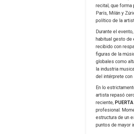
recital, que forma
París, Milán y Zúr
político de la arti
Durante el evento,
habitual gesto de e
recibido con respa
figuras de la músic
globales como alta
la industria musica
del intérprete con 
En lo estrictament
artista repasó cer
reciente, 
PUERTA
profesional. Momen
estructura de un e
puntos de mayor i